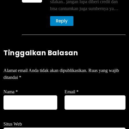
silakan.. jangan lupa diberi credit dan
bisa cantumkan juga sumbernya ya…
Reply
Tinggalkan Balasan
Alamat email Anda tidak akan dipublikasikan.
Ruas yang wajib
ditandai
*
Nama
*
Email
*
Situs Web