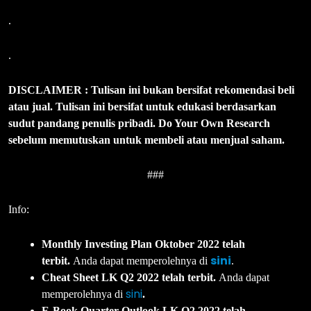
.
.
DISCLAIMER : Tulisan ini bukan bersifat rekomendasi beli
atau jual. Tulisan ini bersifat untuk edukasi berdasarkan
sudut pandang penulis pribadi. Do Your Own Research
sebelum memutuskan untuk membeli atau menjual saham.
###
Info:
Monthly Investing Plan Oktober 2022 telah
sini
terbit.
Anda dapat memperolehnya di
.
Cheat Sheet LK Q2 2022 telah terbit.
Anda dapat
sini
memperolehnya di
.
E-Book Quarter Outlook LK Q2 2022 telah