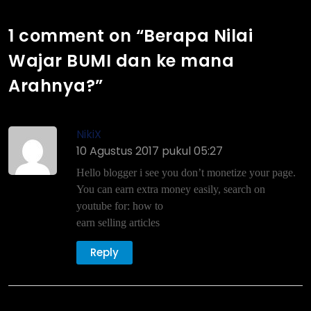
1 comment on “
Berapa Nilai
Wajar BUMI dan ke mana
Arahnya?
”
NikiX
10 Agustus 2017 pukul 05:27
Hello blogger i see you don’t monetize your page.
You can earn extra money easily, search on
youtube for: how to
earn selling articles
Reply