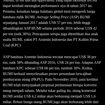
Namun, di sisi lain ada
opportunity
yang dapat membuat BUMI
dapat kembali meningkat performance nya di tahun 2017 ini.
Pertama, kenaikan harga batubara global turut mengerek harga
batubara milik BUMI.
Average Selling Price
(ASP) BUMI
sepanjang Januari 2017 adalah US$ 57 per ton, lebih tinggi
dibandingkan ASP BUMI selama periode 2016 sebesar US$ 42
per ton (naik 36%). Pencapaian serupa juga ditorehkan dua anak
usaha BUMI, yakni PT Arutmin Indonesia dan PT Kaltim Prima
Coal (KPC).
ASP batubara Arutmin Indonesia tercatat mencapai US$ 38 per
ton, naik 58% dibanding ASP 2016, US$ 24 per ton. Adapun ASP
batubara KPC sebesar US$ 66 per ton, tumbuh 30%. Kedua,
BUMI berhasil menyelesaikan proses penundaan kewajiban
pembayaran utang (PKPU). Pada November 2016, para kreditur
BUMI telah menyepakati proposal perdamaian berupa konversi
utang menjadi saham. Melalui tukar guling itu, utang komersial
BUMI senilai US$ 4,2 miliar akan berkurang menjadi US$ 1,6
miliar. Beban bunga utang BUMI juga akan berkurang lebih dari