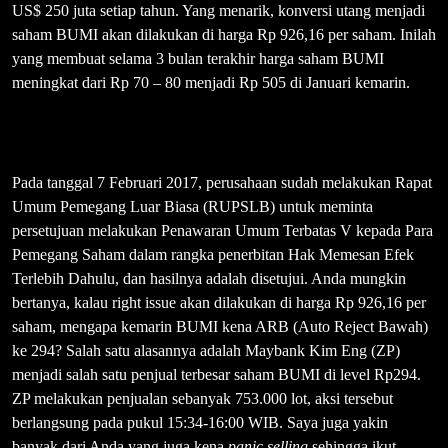
US$ 250 juta setiap tahun. Yang menarik, konversi utang menjadi
saham BUMI akan dilakukan di harga Rp 926,16 per saham. Inilah
yang membuat selama 3 bulan terakhir harga saham BUMI
meningkat dari Rp 70 – 80 menjadi Rp 505 di Januari kemarin.
Pada tanggal 7 Februari 2017, perusahaan sudah melakukan Rapat
Umum Pemegang Luar Biasa (RUPSLB) untuk meminta
persetujuan melakukan Penawaran Umum Terbatas V kepada Para
Pemegang Saham dalam rangka penerbitan Hak Memesan Efek
Terlebih Dahulu, dan hasilnya adalah disetujui. Anda mungkin
bertanya, kalau right issue akan dilakukan di harga Rp 926,16 per
saham, mengapa kemarin BUMI kena ARB (Auto Reject Bawah)
ke 294? Salah satu alasannya adalah Maybank Kim Eng (ZP)
menjadi salah satu penjual terbesar saham BUMI di level Rp294.
ZP melakukan penjualan sebanyak 753.000 lot, aksi tersebut
berlangsung pada pukul 15:34-16:00 WIB. Saya juga yakin
banyak dari Anda yang juga kena
panic selling
sehingga ikut