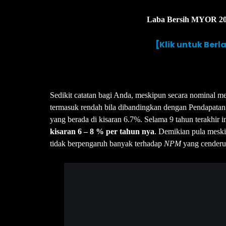
Laba Bersih MYOR 2011
[Klik untuk Ber
Sedikit catatan bagi Anda, meskipun secara nominal
termasuk rendah bila dibandingkan dengan Pendapatan
yang berada di kisaran 6.7%. Selama 9 tahun terakhir i
kisaran
6 – 8 % per tahun nya
. Demikian pula mesk
tidak berpengaruh banyak terhadap
NPM
yang cenderun
NPM masih cenderung stagnan 
[Klik untuk Ber