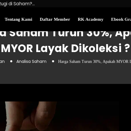
Rugi di Saham?…
u Kekayaan Bersihmu!
najemen Uang Perlu…
Tentang Kami
Daftar Member
RK Academy
Ebook Gra
a Saham Turun 30%, A
MYOR Layak Dikoleksi ?
wan
Analisa Saham
Harga Saham Turun 30%, Apakah MYOR La