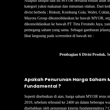
Adapun sampai saat ini MYOR bersama entitas anak 
kategori yakni makanan dan minuman olahan. Dari kedu
divisi berbeda : Biskuit, Kembang Gula, Wafer, Cokl
Mayora Group dikonsolidasikan ke bawah MYOR, sepe
dikonsolidasikan ke bawah PT Tirta Fresindo Jaya, y
pemegang saham yang sama. Sebagai gambaran jelasn
lihat langsung pada screenshot di bawah ini :
Pembagian 6 Divisi Produk.
Apakah Penurunan Harga Saham M
Fundamental
?
Seperti disebutkan di atas, harga saham MYOR terus me
2019, sebelum rebound ke 2400 an dalam beberapa wa
disebabkan oleh penurunan kinerja fundamentalnya ? Ok