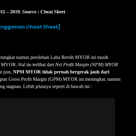
 – 2019. Source : Cheat Sheet
langganan Cheat Sheet]
 meningkat namun perolehan Laba Bersih MYOR ini masih
 MYOR. Hal itu terlihat dari
Net
Profit
Margin
(NPM)
MYOR
ni pun,
NPM MYOR tidak pernah bergerak jauh dari
ipun Gross Profit Margin (GPM) MYOR ini meningkat, namun
g stagnan. Lebih jelasnya seperti di bawah ini :
di kisaran 7%. Source : Cheat Sheet.
langganan Cheat Sheet]