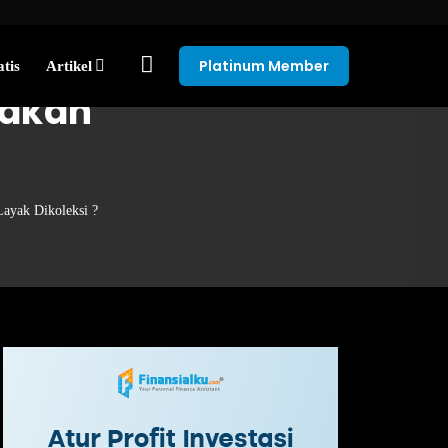
Platinum Member
tis
Artikel
pakah
yak Dikoleksi ?