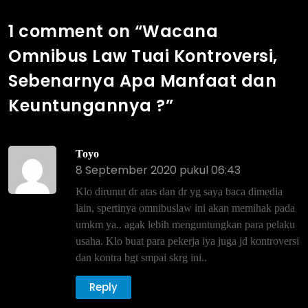
1 comment on “
Wacana
Omnibus Law Tuai Kontroversi,
Sebenarnya Apa Manfaat dan
Keuntungannya ?
”
Toyo
8 September 2020 pukul 06:43
Klo dirunut dr atas dan dr yg saya baca dimedia
lain, spertinya omnibuslaw ini akan memihak pada
umkm ya.. agak lebih menguntungkan para pelaku
usaha. Klo buat para pekerja iya juga jd kontroversi
dan kontra bgt smpai skrg ini..
Reply