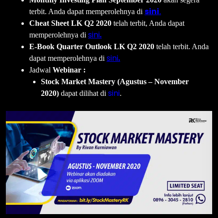
sini
terbit. Anda dapat memperolehnya di
.
Cheat Sheet LK Q2 2020
telah terbit, Anda dapat
sini
memperolehnya di
.
E-Book Quarter Outlook LK Q2 2020
telah terbit. Anda
sini
dapat memperolehnya di
.
Jadwal
Webinar :
Stock Market Mastery (Agustus – November
sini
2020)
dapat dilihat di
.