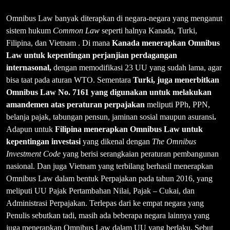
Omnibus Law banyak diterapkan di negara-negara yang menganut
sistem hukum
Common Law
seperti halnya Kanada, Turki,
Filipina, dan Vietnam . Di mana
Kanada menerapkan Omnibus
Law untuk kepentingan perjanjian perdagangan
internasonal,
dengan memodifikasi 23 UU yang sudah lama, agar
bisa taat pada aturan WTO. Sementara
Turki, juga menerbitkan
Omnibus Law No. 7161 yang digunakan untuk melakukan
amandemen atas peraturan perpajakan
meliputi PPh, PPN,
belanja pajak, tabungan pensun, jaminan sosial maupun asuransi
.
Adapun untuk
Filipina menerapkan Omnibus Law untuk
kepentingan investasi
yang dikenal dengan
The Omnibus
Investment Code
yang berisi serangkaian peraturan pembangunan
nasional. Dan juga Vietnam yang terbilang berhasil menerapkan
Omnibus Law dalam bentuk Perpajakan pada tahun 2016, yang
meliputi UU Pajak Pertambahan Nilai, Pajak – Cukai, dan
Administrasi Perpajakan. Terlepas dari ke empat negara yang
Penulis sebutkan tadi, masih ada beberapa negara lainnya yang
juga menerapkan Omnibus Law dalam UU yang berlaku. Sebut