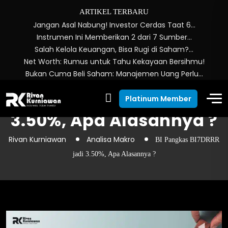
ARTIKEL TERBARU
Jangan Asal Nabung! Investor Cerdas Taat 6…
Instrumen Ini Memberikan 2 dari 7 Sumber…
Salah Kelola Keuangan, Bisa Rugi di Saham?…
Net Worth: Rumus untuk Tahu Kekayaan Bersihmu!
Bukan Cuma Beli Saham: Manajemen Uang Perlu…
BI Pangkas BI7DRRR jadi
Platinum Member
3.50%, Apa Alasannya ?
Rivan Kurniawan
Analisa Makro
BI Pangkas BI7DRRR
jadi 3.50%, Apa Alasannya ?