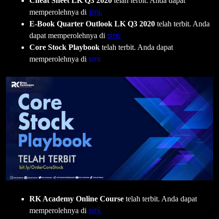
Cheat Sheet LK Q3 2020
telah terbit. Anda dapat
sini
memperolehnya di
.
E-Book Quarter Outlook LK Q3 2020
telah terbit. Anda
sini
dapat memperolehnya di
.
Core Stock Playbook
telah terbit. Anda dapat
sini.
memperolehnya di
RK Academy Online Course
telah terbit. Anda dapat
sini.
memperolehnya di