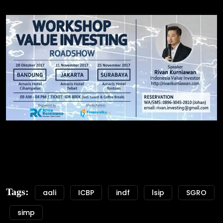
Tags:
aali
ICBP
indf
lsip
SGRO
simp