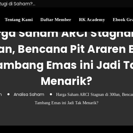
Rugi di Saham?…
u Kekayaan Bersihmu!
najemen Uang Perlu…
Tentang Kami
Daftar Member
RK Academy
Ebook Gra
rga Saham ARCI Stagnan
n, Bencana Pit Araren 
ambang Emas ini Jadi T
Menarik?
n
Analisa Saham
Harga Saham ARCI Stagnan di 300an, Bencan
Tambang Emas ini Jadi Tak Menarik?