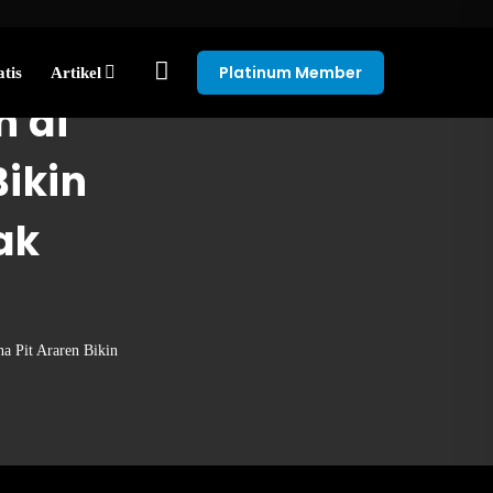
Platinum Member
tis
Artikel
 di
Bikin
ak
a Pit Araren Bikin