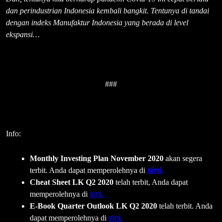
dan perindustrian Indonesia kembali bangkit. Tentunya di tandai
dengan indeks Manufaktur Indonesia yang berada di level
ekspansi…
###
Info:
Monthly Investing Plan November 2020
akan segera
sini
terbit. Anda dapat memperolehnya di
.
Cheat Sheet LK Q2 2020
telah terbit, Anda dapat
sini
memperolehnya di
.
E-Book Quarter Outlook LK Q2 2020
telah terbit. Anda
sini
dapat memperolehnya di
.