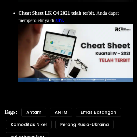
Cheat Sheet LK Q4 2021 telah terbit.
Anda dapat
sini
memperolehnya di
.
Tags:
Antam
ANTM
Emas Batangan
Komoditas Nikel
Perang Rusia-Ukraina
value investing