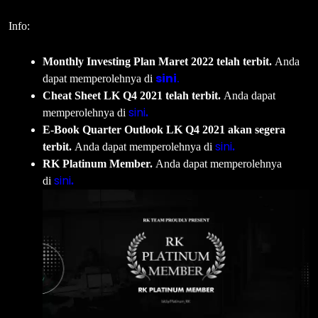
Info:
Monthly Investing Plan Maret 2022 telah terbit.
Anda
sini
dapat memperolehnya di
.
Cheat Sheet LK Q4 2021 telah terbit.
Anda dapat
sini
memperolehnya di
.
E-Book Quarter Outlook LK Q4 2021 akan segera
sini
terbit.
Anda dapat memperolehnya di
.
RK Platinum Member.
Anda dapat memperolehnya
sini
di
.