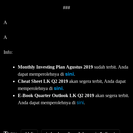
###
A
A
Info:
Monthly Investing Plan Agustus 2019
sudah terbit. Anda
sini
dapat memperolehnya di
.
Cheat Sheet LK Q2 2019
akan segera terbit, Anda dapat
sini.
memperolehnya di
E-Book Quarter Outlook LK Q2 2019
akan segera terbit.
sini
Anda dapat memperolehnya di
.