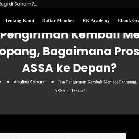
Rugi di Saham?…
u Kekayaan Bersihmu!
najemen Uang Perlu…
Tentang Kami
Daftar Member
RK Academy
Ebook Gra
 Pengiriman Kembali Me
opang, Bagaimana Pro
ASSA ke Depan?
n
Analisa Saham
Jasa Pengiriman Kembali Menjadi Penopang,
ASSA ke Depan?