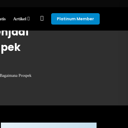
Platinum Member
tis
Artikel
njadi
spek
 Bagaimana Prospek