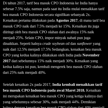
Di tahun 2017, tarif bea masuk CPO Indonesia ke India hanya
sebesar 7.5% saja, namun pada saat itu India mulai menaikkan tarif
bea masuk CPO Indonesia secara signifikan sebanyak 2x.
Kenaikan pertama dilakukan pada
Agustus 2017
, di mana tarif bea
masuk CPO naik dari 7.5% menjadi ke 15%. Kenaikan itu juga
diiringi oleh bea masuk CPO olahan dari awalnya 15% naik
menjadi 25%. Selain CPO, impor minyak nabati pun juga
dinaikkan. Seperti halnya
crude soybean oil
dan
sunflower
yang
naik dari 12.5% menjadi 17.5% Sedangkan, kenaikan bea masuk
CPO yang kedua kalinya dilakukan oleh India pada
November
2017
dari sebelumnya 15% naik menjadi 30%. Kenaikan yang
kedua kalinya ini pun, kembali mengerek bea masuk CPO olahan
dari 25% naik menjadi 40%.
Setelah kenaikan 2x pada 2017,
India kembali menaikkan tarif
bea masuk CPO Indonesia pada awal Maret 2018.
Kenaikan
ini merupakan kenaikan bea masuk CPO yang ketiga kalinya dari
yang sebelumnya sebesar 30%, naik menjadi 44%. Demikian
halnya dengan kenaikan bea masuk CPO olahan dari 40% menjadi