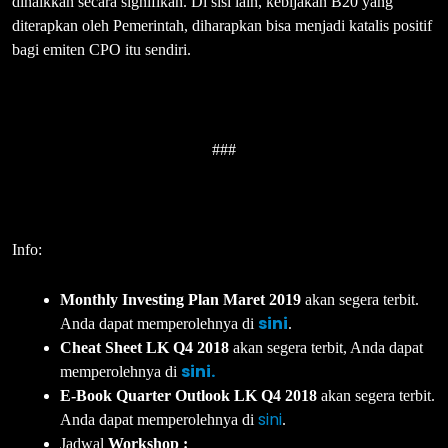
dinaikkan secara signifikan. Di sisi lain, kebijakan B20 yang
diterapkan oleh Pemerintah, diharapkan bisa menjadi katalis positif
bagi emiten CPO itu sendiri.
###
Info:
Monthly Investing Plan Maret 2019
akan segera terbit.
sini
Anda dapat memperolehnya di
.
Cheat Sheet LK Q4 2018
akan segera terbit, Anda dapat
sini.
memperolehnya di
E-Book Quarter Outlook LK Q4 2018
akan segera terbit.
sini
Anda dapat memperolehnya di
.
Jadwal
Workshop :