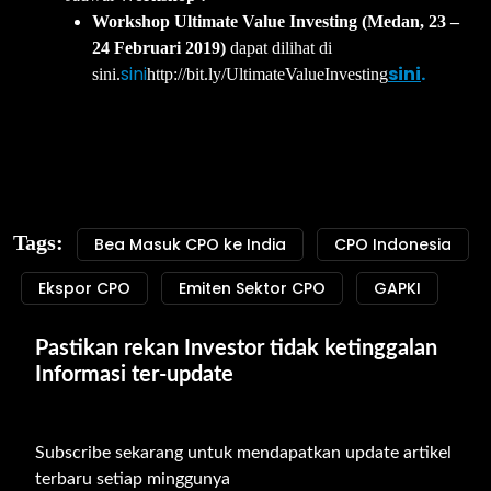
Workshop Ultimate Value Investing (Medan, 23 –
24 Februari 2019)
dapat dilihat di
sini
sini
.
sini.
http://bit.ly/UltimateValueInvesting
Tags:
Bea Masuk CPO ke India
CPO Indonesia
Ekspor CPO
Emiten Sektor CPO
GAPKI
Pastikan rekan Investor tidak ketinggalan 
Informasi ter-update
Subscribe sekarang untuk mendapatkan update artikel 
terbaru setiap minggunya