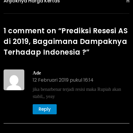
Anjloknya Harga Kertas
N
1 comment on “
Prediksi Resesi AS
di 2019, Bagaimana Dampaknya
Terhadap Indonesia ?
”
Ade
12 Februari 2019 pukul 16:14
jika benarbenar terjadi resisi maka Rupiah akan
stabil,, yeay
Reply