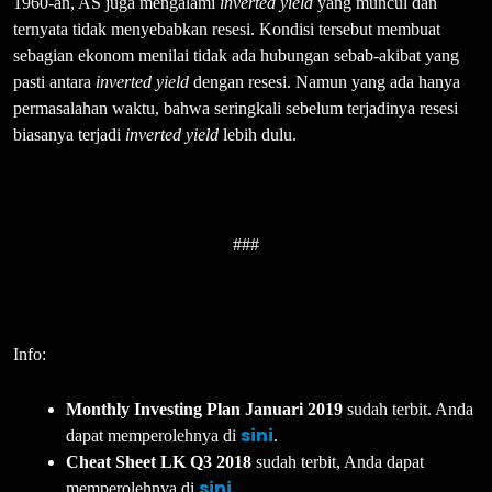
1960-an, AS juga mengalami
inverted yield
yang muncul dan
ternyata tidak menyebabkan resesi. Kondisi tersebut membuat
sebagian ekonom menilai tidak ada hubungan sebab-akibat yang
pasti antara
inverted yield
dengan resesi. Namun yang ada hanya
permasalahan waktu, bahwa seringkali sebelum terjadinya resesi
biasanya terjadi
inverted yield
lebih dulu.
###
Info:
Monthly Investing Plan Januari 2019
sudah terbit. Anda
sini
dapat memperolehnya di
.
Cheat Sheet LK Q3 2018
sudah terbit, Anda dapat
sini.
memperolehnya di