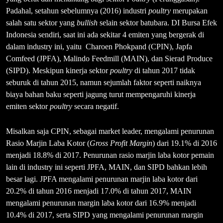
Padahal, setahun sebelumnya (2016) industri
poultry
merupakan
salah satu sektor yang
bullish
selain sektor batubara. DI Bursa Efek
Indonesia sendiri, saat ini ada sekitar 4 emiten yang bergerak di
dalam industry ini, yaitu Charoen Phokpand (CPIN), Japfa
Comfeed (JPFA), Malindo Feedmill (MAIN), dan Sierad Produce
(SIPD). Meskipun kinerja sektor
poultry
di tahun 2017 tidak
seburuk di tahun 2015, namun sejumlah faktor seperti naiknya
biaya bahan baku seperti jagung turut mempengaruhi kinerja
emiten sektor
poultry
secara negatif.
Misalkan saja CPIN, sebagai market leader, mengalami penurunan
Rasio Marjin Laba Kotor (
Gross Profit Margin
) dari 19.1% di 2016
menjadi 18.8% di 2017. Penurunan rasio marjin laba kotor pemain
lain di industry ini seperti JPFA, MAIN, dan SIPD bahkan lebih
besar lagi. JPFA mengalami penurunan marjin laba kotor dari
20.2% di tahun 2016 menjadi 17.0% di tahun 2017, MAIN
mengalami penurunan margin laba kotor dari 16.9% menjadi
10.4% di 2017, serta SIPD yang mengalami penurunan margin