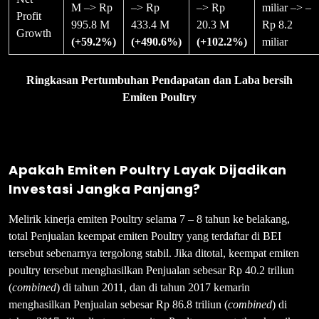
M –> Rp
–> Rp
–> Rp
miliar –> –
Profit
995.8 M
433.4 M
20.3 M
Rp 8.2
Growth
(+59.2%)
(+490.6%)
(+102.2%)
miliar
Ringkasan Pertumbuhan Pendapatan dan Laba bersih
Emiten Poultry
Apakah Emiten Poultry Layak Dijadikan
Investasi Jangka Panjang?
Melirik kinerja emiten Poultry selama 7 – 8 tahun ke belakang,
total Penjualan keempat emiten Poultry yang terdaftar di BEI
tersebut sebenarnya tergolong stabil. Jika ditotal, keempat emiten
poultry tersebut menghasilkan Penjualan sebesar Rp 40.2 triliun
(
combined
) di tahun 2011, dan di tahun 2017 kemarin
menghasilkan Penjualan sebesar Rp 86.8 triliun (
combined
) di