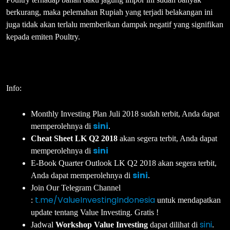
berkurang, maka pelemahan Rupiah yang terjadi belakangan ini
juga tidak akan terlalu memberikan dampak negatif yang signifikan
kepada emiten Poultry.
Info:
Monthly Investing Plan Juli 2018 sudah terbit, Anda dapat
sini
memperolehnya di
.
Cheat Sheet LK Q2 2018
akan segera terbit, Anda dapat
sini
memperolehnya di
E-Book Quarter Outlook LK Q2 2018 akan segera terbit,
sini
Anda dapat memperolehnya di
.
Join Our Telegram Channel
t.me/ValueInvestingIndonesia
:
untuk mendapatkan
update tentang Value Investing. Gratis !
sini
Jadwal
Workshop Value Investing
dapat dilihat di
.