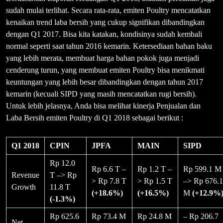
sudah mulai terlihat. Secara rata-rata, emiten Poultry mencatatkan
kenaikan trend laba bersih yang cukup signifikan dibandingkan
dengan Q1 2017. Bisa kita katakan, kondisinya sudah kembali
normal seperti saat tahun 2016 kemarin. Ketersediaan bahan baku
yang lebih merata, membuat harga bahan pokok juga menjadi
cenderung turun, yang membuat emiten Poultry bisa menikmati
keuntungan yang lebih besar dibandingkan dengan tahun 2017
kemarin (kecuali SIPD yang masih mencatatkan rugi bersih).
Untuk lebih jelasnya, Anda bisa melihat kinerja Penjualan dan
Laba Bersih emiten Poultry di Q1 2018 sebagai berikut :
Q1 2018
CPIN
JPFA
MAIN
SIPD
Rp 12.0
Rp 6.6 T –
Rp 1.2 T –
Rp 599.1 M
Revenue
T –> Rp
> Rp 7.8 T
> Rp 1.5 T
–> Rp 676.1
Growth
11.8 T
(+18.6%)
(+16.5%)
M
(+12.9%
(-1.3%)
Rp 625.6
Rp 73.4 M
Rp 24.8 M
– Rp 206.7
Net