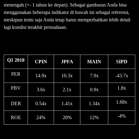
menengah (+- 1 tahun ke depan). Sebagai gambaran Anda bisa
menggunakan beberapa indikator di bawah ini sebagai referensi,
meskipun tentu saja Anda tetap harus memperhatikan lebih detail
lagi kondisi terakhir perusahaan.
Q1 2018
CPIN
JPFA
MAIN
SIPD
PER
14.9x
10.3x
7.9x
-43.7x
PBV
1.8x
3.6x
2.1x
0.9x
1.68x
DER
0.54x
1.41x
1.34x
-4%
ROE
24%
20%
12%