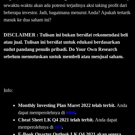
sewaktu-waktu akan ada potensi terjadinya aksi taking profit dari
beberapa investor. Jadi, bagaimana menurut Anda? Apakah tertarik
masuk ke dua saham ini?
DISCLAIMER : Tulisan ini bukan bersifat rekomendasi beli
atau jual. Tulisan ini bersifat untuk edukasi berdasarkan
sudut pandang penulis pribadi. Do Your Own Research
sebelum memutuskan untuk membeli atau menjual saham.
Info:
Monthly Investing Plan Maret 2022 telah terbit.
Anda
sini
dapat memperolehnya di
.
Cheat Sheet LK Q4 2021 telah terbit.
Anda dapat
sini
memperolehnya di
.
E-Book Quarter Outlook LK Q4 2021 akan segera