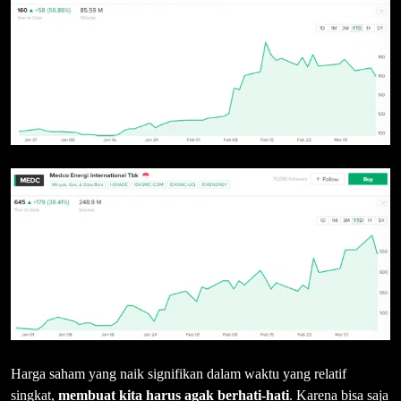
Harga saham yang naik signifikan dalam waktu yang relatif
singkat,
membuat kita harus agak berhati-hati
. Karena bisa saja