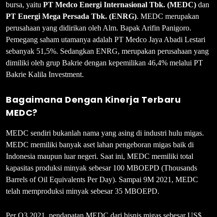
bursa, yaitu
PT Medco Energi Internasional Tbk. (MEDC)
dan
PT Energi Mega Persada Tbk. (ENRG)
. MEDC merupakan
perusahaan yang didirikan oleh Alm. Bapak Arifin Panigoro.
Pemegang saham utamanya adalah PT Medco Jaya Abadi Lestari
sebanyak 51,5%. Sedangkan ENRG, merupakan perusahaan yang
dimiliki oleh grup Bakrie dengan kepemilikan 46,4% melalui PT
Bakrie Kalila Investment.
Bagaimana Dengan Kinerja Terbaru
MEDC?
MEDC sendiri bukanlah nama yang asing di industri hulu migas.
MEDC memiliki banyak aset lahan pengeboran migas baik di
Indonesia maupun luar negeri. Saat ini, MEDC memiliki total
kapasitas produksi minyak sebesar 100 MBOEPD (Thousands
Barrels of Oil Equivalents Per Day). Sampai 9M 2021, MEDC
telah memproduksi minyak sebesar 35 MBOEPD.
Per Q3 2021, pendapatan MEDC dari bisnis migas sebesar US$