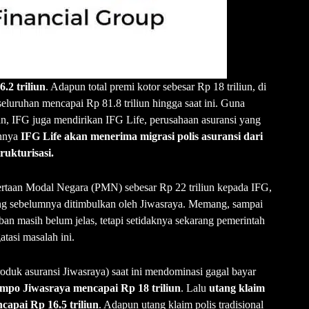
6
.2 triliun
. Adapun total premi kotor sebesar Rp 18 triliun, di
seluruhan mencapai Rp 81.8 triliun hingga saat ini. Guna
, IFG juga mendirikan IFG Life, perusahaan asuransi yang
annya
IFG Life akan menerima migrasi polis asuransi dari
rukturisasi.
rtaan Modal Negara (PMN) sebesar Rp 22 triliun kepada IFG,
ang sebelumnya ditimbulkan oleh Jiwasraya. Memang, sampai
rban masih belum jelas, tetapi setidaknya sekarang pemerintah
asi masalah ini.
produk asuransi Jiwasraya) saat ini mendominasi gagal bayar
empo Jiwasraya mencapai Rp 18 triliun
. Lalu
utang klaim
ncapai Rp 16
.5 triliun
. Adapun utang klaim polis tradisional