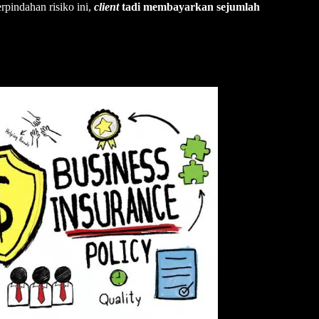
rpindahan risiko ini,
client
tadi membayarkan sejumlah