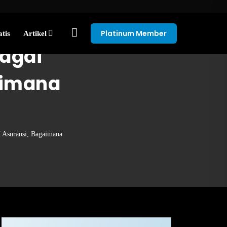
Platinum Member
tis
Artikel
bagai
aimana
 Asuransi, Bagaimana