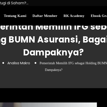
Rugi di Saham?…
u Kekayaan Bersihmu!
najemen Uang Perlu…
Tentang Kami
Daftar Member
RK Academy
Ebook Gra
rintah Memilih IFG se
ng BUMN Asuransi, Bag
Dampaknya?
Analisa Makro
Pemerintah Memilih IFG sebagai Holding BUMN
Dampaknya?