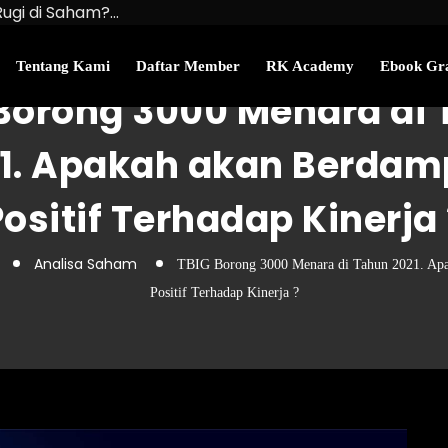
Rugi di Saham?…
u Kekayaan Bersihmu!
najemen Uang Perlu…
Tentang Kami
Daftar Member
RK Academy
Ebook Gra
Borong 3000 Menara di
1. Apakah akan Berda
Positif Terhadap Kinerja 
Analisa Saham
TBIG Borong 3000 Menara di Tahun 2021. Ap
Positif Terhadap Kinerja ?