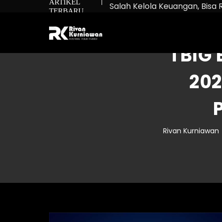
ARTIKEL
Salah Kelola Keuangan, Bisa 
TERBARU
Net Worth: Rumus untuk Tah
Bukan Cuma Beli Saham: Ma
TBIG 
202
Rivan Kurniawan