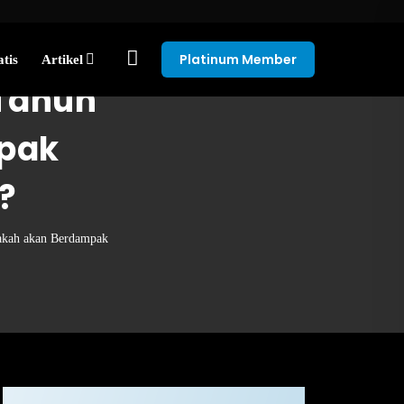
Platinum Member
tis
Artikel
 Tahun
mpak
?
akah akan Berdampak