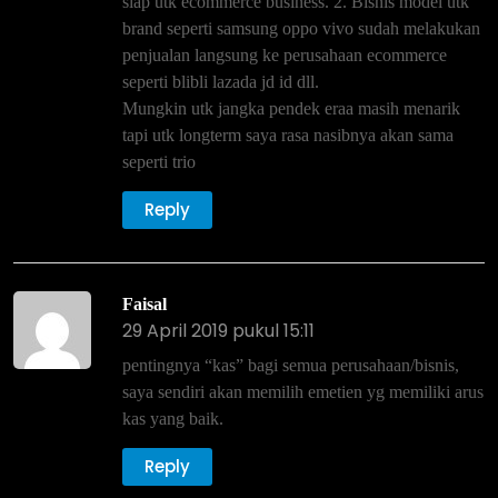
siap utk ecommerce business. 2. Bisnis model utk
brand seperti samsung oppo vivo sudah melakukan
penjualan langsung ke perusahaan ecommerce
seperti blibli lazada jd id dll.
Mungkin utk jangka pendek eraa masih menarik
tapi utk longterm saya rasa nasibnya akan sama
seperti trio
Reply
Faisal
29 April 2019 pukul 15:11
pentingnya “kas” bagi semua perusahaan/bisnis,
saya sendiri akan memilih emetien yg memiliki arus
kas yang baik.
Reply