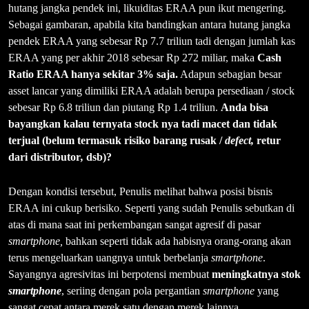
hutang jangka pendek ini, likuiditas ERAA pun ikut mengering.
Sebagai gambaran, apabila kita bandingkan antara hutang jangka
pendek ERAA yang sebesar Rp 7.7 triliun tadi dengan jumlah kas
ERAA yang per akhir 2018 sebesar Rp 272 miliar, maka
Cash
Ratio ERAA hanya sekitar 3% saja.
Adapun sebagian besar
asset lancar yang dimiliki ERAA adalah berupa persediaan / stock
sebesar Rp 6.8 triliun dan piutang Rp 1.4 triliun.
Anda bisa
bayangkan kalau ternyata stock nya tadi macet dan tidak
terjual (belum termasuk risiko barang rusak /
defect,
retur
dari distributor
,
dsb)?
Dengan kondisi tersebut, Penulis melihat bahwa posisi bisnis
ERAA ini cukup berisiko. Seperti yang sudah Penulis sebutkan di
atas di mana saat ini perkembangan sangat agresif di pasar
smartphone,
bahkan seperti tidak ada habisnya orang-orang akan
terus mengeluarkan uangnya untuk berbelanja
smartphone
.
Sayangnya agresivitas ini berpotensi membuat
meningkatnya stok
smartphone
, seriing dengan pola pergantian
smartphone
yang
sangat cepat antara merek satu dengan merek lainnya.