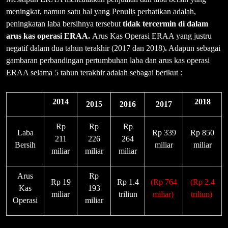
meningkat, namun satu hal yang Penulis perhatikan adalah,
peningkatan laba bersihnya tersebut
tidak tercermin di dalam
arus kas operasi ERAA.
Arus Kas Operasi ERAA yang justru
negatif dalam dua tahun terakhir (2017 dan 2018)
.
Adapun sebagai
gambaran perbandingan pertumbuhan laba dan arus kas operasi
ERAA selama 5 tahun terakhir adalah sebagai berikut :
2014
2018
2015
2016
2017
Rp
Rp
Rp
Laba
Rp 339
Rp 850
211
226
264
Bersih
miliar
miliar
miliar
miliar
miliar
Arus
Rp
Rp 19
Rp 1.4
(Rp 764
(Rp 2.4
Kas
193
miliar
triliun
miliar)
triliun)
Operasi
miliar