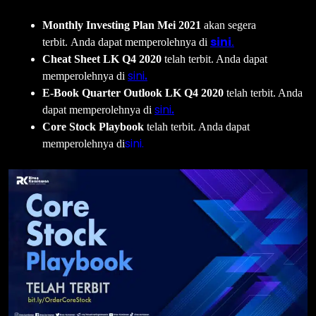
Monthly Investing Plan Mei 2021
akan segera
sini
terbit. Anda dapat memperolehnya di
.
Cheat Sheet LK Q4 2020
telah terbit. Anda dapat
sini
memperolehnya di
.
E-Book Quarter Outlook LK Q4 2020
telah terbit. Anda
sini
dapat memperolehnya di
.
Core Stock Playbook
telah terbit. Anda dapat
sini.
memperolehnya di