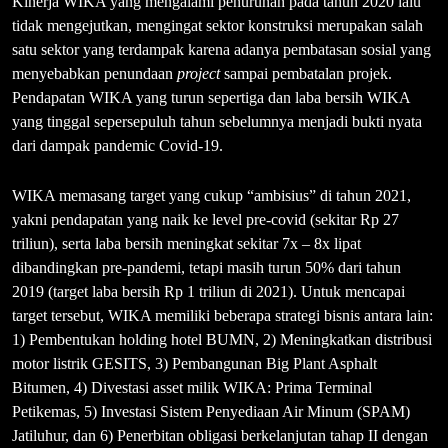
Kinerja WIKA yang mengalami penurunan pada tahun 2020 lalu
tidak mengejutkan, mengingat sektor konstruksi merupakan salah
satu sektor yang terdampak karena adanya pembatasan sosial yang
menyebabkan penundaan
project
sampai pembatalan projek.
Pendapatan WIKA yang turun sepertiga dan laba bersih WIKA
yang tinggal sepersepuluh tahun sebelumnya menjadi bukti nyata
dari dampak pandemic Covid-19.
WIKA memasang target yang cukup “ambisius” di tahun 2021,
yakni pendapatan yang naik ke level pre-covid (sekitar Rp 27
triliun), serta laba bersih meningkat sekitar 7x – 8x lipat
dibandingkan pre-pandemi, tetapi masih turun 50% dari tahun
2019 (target laba bersih Rp 1 triliun di 2021). Untuk mencapai
target tersebut, WIKA memiliki beberapa strategi bisnis antara lain:
1) Pembentukan holding hotel BUMN, 2) Meningkatkan distribusi
motor listrik GESITS, 3) Pembangunan Big Plant Asphalt
Bitumen, 4) Divestasi asset milik WIKA: Prima Terminal
Petikemas, 5) Investasi Sistem Penyediaan Air Minum (SPAM)
Jatiluhur, dan 6) Penerbitan obligasi berkelanjutan tahap II dengan