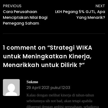
PREVIOUS
NEXT
Cara Perusahaan
LKH Pegang 5% GJTL, Apa
Menciptakan Nilai Bagi
Yang Menarik?
Pemegang Saham
1 comment on “
Strategi WIKA
untuk Meningkatkan Kinerja,
Menarikkah untuk Dilirik ?
”
Sukmo
29 April 2021 pukul 12:03
Kalau dengan melihat kinerja di tahun-tahun
sebelumnya sih not bad, akan tetapi apabila
dibarengi dengan ambisi perusahaan, sebaiknya