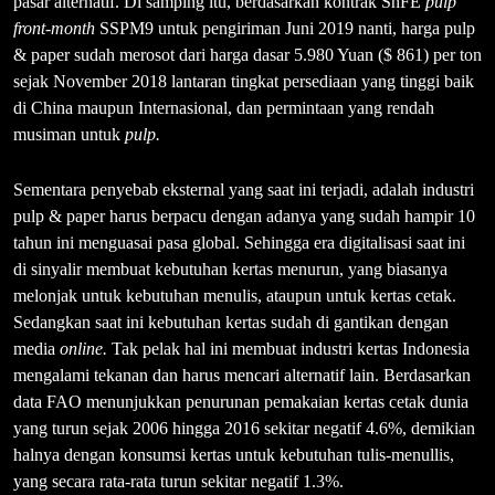
pasar alternatif. Di samping itu, berdasarkan kontrak ShFE
pulp
front-month
SSPM9 untuk pengiriman Juni 2019 nanti, harga pulp
& paper sudah merosot dari harga dasar 5.980 Yuan ($ 861) per ton
sejak November 2018 lantaran tingkat persediaan yang tinggi baik
di China maupun Internasional, dan permintaan yang rendah
musiman untuk
pulp.
Sementara penyebab eksternal yang saat ini terjadi, adalah industri
pulp & paper harus berpacu dengan adanya yang sudah hampir 10
tahun ini menguasai pasa global. Sehingga era digitalisasi saat ini
di sinyalir membuat kebutuhan kertas menurun, yang biasanya
melonjak untuk kebutuhan menulis, ataupun untuk kertas cetak.
Sedangkan saat ini kebutuhan kertas sudah di gantikan dengan
media
online
.
Tak pelak hal ini membuat industri kertas Indonesia
mengalami tekanan dan harus mencari alternatif lain. Berdasarkan
data FAO menunjukkan penurunan pemakaian kertas cetak dunia
yang turun sejak 2006 hingga 2016 sekitar negatif 4.6%, demikian
halnya dengan konsumsi kertas untuk kebutuhan tulis-menullis,
yang secara rata-rata turun sekitar negatif 1.3%.