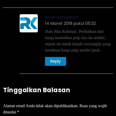
Rivan Kurniawan
14 Maret 2019 pukul 05:32
Halo Mas Rahmad.. Perhatikan dari
harga komoditas pulp nya itu sendiri..
sejauh ini masih terjadi oversupply yang
membuat harga pulp sendiri jatuh..
Reply
Tinggalkan Balasan
Alamat email Anda tidak akan dipublikasikan.
Ruas yang wajib
ditandai
*