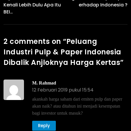
Kenali Lebih Dulu Apa Itu
Erhadap Indonesia ?
BEI…
2 comments on “
Peluang
Industri Pulp & Paper Indonesia
Dibalik Anjloknya Harga Kertas
”
M. Rahmad
12 Februari 2019 pukul 15:54
akankah harga saham dari emiten pulp dan paper
akan naik? atau ditahun ini menjadi kesempatan
bagi investor untuk masuk?
Reply