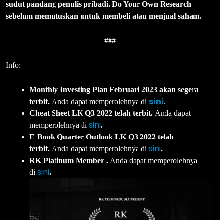
sudut pandang penulis pribadi. Do Your Own Research
sebelum memutuskan untuk membeli atau menjual saham.
###
Info:
Monthly Investing Plan Februari 2023 akan segera
sini
terbit.
Anda dapat memperolehnya di
.
Cheat Sheet LK Q3 2022 telah terbit.
Anda dapat
sini
memperolehnya di
.
E-Book Quarter Outlook LK Q3 2022 telah
sini
terbit.
Anda dapat memperolehnya di
.
RK Platinum Member .
Anda dapat memperolehnya
sini
di
.