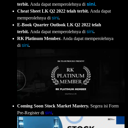
sini
terbit.
Anda dapat memperolehnya di
.
Cheat Sheet LK Q2 2022 telah terbit.
Anda dapat
sini
memperolehnya di
.
E-Book Quarter Outlook LK Q2 2022 telah
sini
terbit.
Anda dapat memperolehnya di
.
RK Platinum Member.
Anda dapat memperolehnya
sini
di
.
Coming Soon Stock Market Mastery.
Segera isi Form
sini
Pre-Register di
.