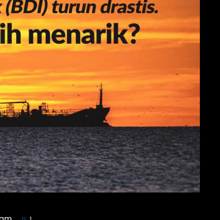
ham
1