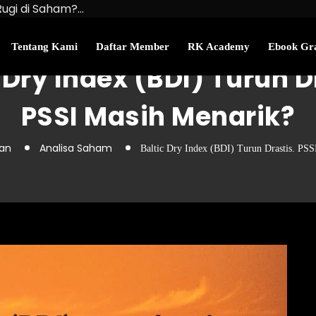
Rugi di Saham?…
u Kekayaan Bersihmu!
najemen Uang Perlu…
Tentang Kami
Daftar Member
RK Academy
Ebook Gra
 Dry Index (BDI) Turun D
PSSI Masih Menarik?
wan
Analisa Saham
Baltic Dry Index (BDI) Turun Drastis. PS