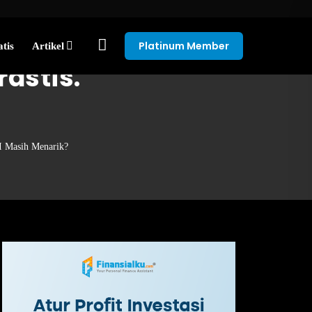
Platinum Member
tis
Artikel
rastis.
SI Masih Menarik?