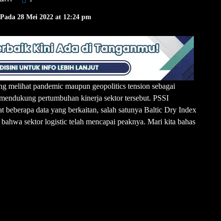
 Pada 28 Mei 2022 at 12:24 pm
ang melihat pandemic maupun geopolitics tension sebagai
g mendukung pertumbuhan kinerja sektor tersebut. PSSI
at beberapa data yang berkaitan, salah satunya Baltic Dry Index
ahwa sektor logistic telah mencapai peaknya. Mari kita bahas