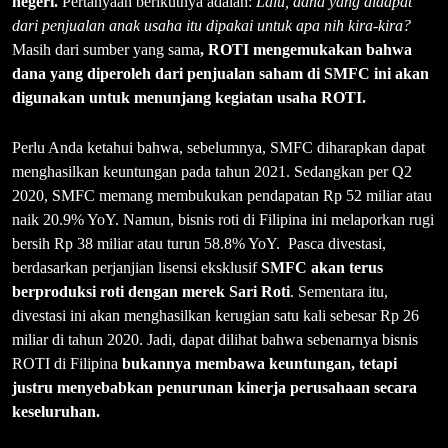
negeri.
Pertanyaan berikutnya adalah:
Lalu, dana yang didapat
dari penjualan anak usaha itu dipakai untuk apa nih
kira-kira?
Masih dari sumber yang sama
, ROTI mengemukakan bahwa
dana yang diperoleh dari penjualan saham di SMFC ini akan
digunakan untuk menunjang kegiatan usaha ROTI.
Perlu Anda ketahui bahwa, sebelumnya, SMFC diharapkan dapat
menghasilkan keuntungan pada tahun 2021. Sedangkan per Q2
2020, SMFC memang membukukan pendapatan Rp 52 miliar atau
naik 20.9% YoY. Namun, bisnis roti di Filipina ini melaporkan rugi
bersih Rp 38 miliar atau turun 58.8% YoY. Pasca divestasi,
berdasarkan perjanjian lisensi eksklusif
SMFC akan terus
berproduksi roti dengan merek Sari Roti
. Sementara itu,
divestasi ini akan menghasilkan kerugian satu kali sebesar Rp 26
miliar di tahun 2020. Jadi, dapat dilihat bahwa sebenarnya bisnis
ROTI di Filipina
bukannya membawa keuntungan, tetapi
justru menyebabkan penurunan kinerja perusahaan secara
keseluruhan.