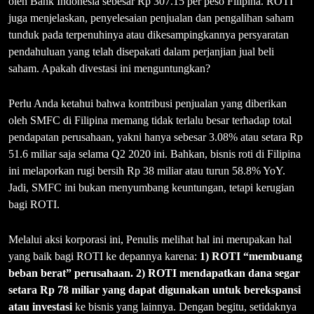
oleh Bank Indonesia sebesar Rp 307.15 per peso Filipina. ROTI
juga menjelaskan, penyelesaian penjualan dan pengalihan saham
tunduk pada terpenuhinya atau dikesampingkannya persyaratan
pendahuluan yang telah disepakati dalam perjanjian jual beli
saham. Apakah divestasi ini menguntungkan?
Perlu Anda ketahui bahwa kontribusi penjualan yang diberikan
oleh SMFC di Filipina memang tidak terlalu besar terhadap total
pendapatan perusahaan, yakni hanya sebesar 3.08% atau setara Rp
51.6 miliar saja selama Q2 2020 ini. Bahkan, bisnis roti di Filipina
ini melaporkan rugi bersih Rp 38 miliar atau turun 58.8% YoY.
Jadi, SMFC ini bukan menyumbang keuntungan, tetapi kerugian
bagi ROTI.
Melalui aksi korporasi ini, Penulis melihat hal ini merupakan hal
yang baik bagi ROTI ke depannya karena:
1) ROTI “membuang
beban berat” perusahaan.
2) ROTI mendapatkan dana segar
setara Rp 78 miliar yang dapat digunakan untuk berekspansi
atau investasi
ke bisnis yang lainnya. Dengan begitu, setidaknya