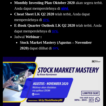
Monthly Investing Plan Oktober 2020
akan segera terbit.
sini
Anda dapat memperolehnya di
.
Cheat Sheet LK Q2 2020
telah terbit, Anda dapat
sini
memperolehnya di
.
E-Book Quarter Outlook LK Q2 2020
telah terbit. Anda
sini
dapat memperolehnya di
.
Jadwal
Webinar :
Stock Market Mastery (Agustus – November
sini
2020)
dapat dilihat di
.