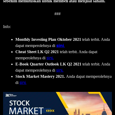
sebelum memutuskan untuk membeli atau menjual saham.
###
Info:
Monthly Investing Plan Oktober 2021
telah terbit. Anda
sini
dapat memperolehnya di
.
Cheat Sheet LK Q2 2021
telah terbit. Anda dapat
sini
memperolehnya di
.
E-Book Quarter Outlook LK Q2 2021
telah terbit. Anda
sini
dapat memperolehnya di
.
Stock Market Mastery 2021.
Anda dapat memperolehnya
sini.
di