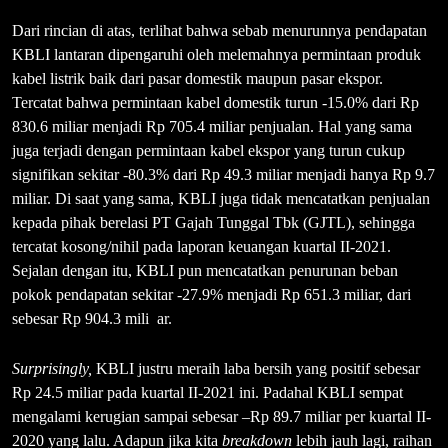
Dari rincian di atas, terlihat bahwa sebab menurunnya pendapatan
KBLI lantaran dipengaruhi oleh melemahnya permintaan produk
kabel listrik baik dari pasar domestik maupun pasar ekspor.
Tercatat bahwa permintaan kabel domestik turun -15.0% dari Rp
830.6 miliar menjadi Rp 705.4 miliar penjualan. Hal yang sama
juga terjadi dengan permintaan kabel ekspor yang turun cukup
signifikan sekitar -80.3% dari Rp 49.3 miliar menjadi hanya Rp 9.7
miliar. Di saat yang sama, KBLI juga tidak mencatatkan penjualan
kepada pihak berelasi PT Gajah Tunggal Tbk (GJTL), sehingga
tercatat kosong/nihil pada laporan keuangan kuartal II-2021.
Sejalan dengan itu, KBLI pun mencatatkan penurunan beban
pokok pendapatan sekitar -27.9% menjadi Rp 651.3 miliar, dari
sebesar Rp 904.3 mili ar.
Surprisingly,
KBLI justru meraih laba bersih yang positif sebesar
Rp 24.5 miliar pada kuartal II-2021 ini. Padahal KBLI sempat
mengalami kerugian sampai sebesar –Rp 89.7 miliar per kuartal II-
2020 yang lalu. Adapun jika kita
breakdown
lebih jauh lagi, raihan