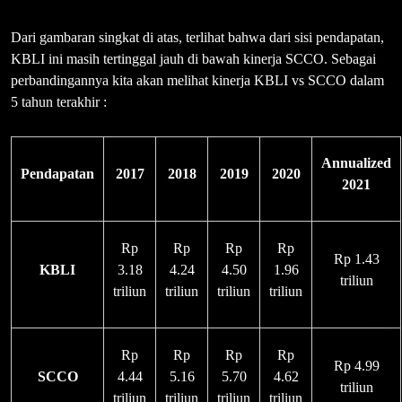
Dari gambaran singkat di atas, terlihat bahwa dari sisi pendapatan,
KBLI ini masih tertinggal jauh di bawah kinerja SCCO. Sebagai
perbandingannya kita akan melihat kinerja KBLI vs SCCO dalam
5 tahun terakhir :
Annualized
Pendapatan
2017
2018
2019
2020
2021
Rp
Rp
Rp
Rp
Rp 1.43
KBLI
3.18
4.24
4.50
1.96
triliun
triliun
triliun
triliun
triliun
Rp
Rp
Rp
Rp
Rp 4.99
SCCO
4.44
5.16
5.70
4.62
triliun
triliun
triliun
triliun
triliun