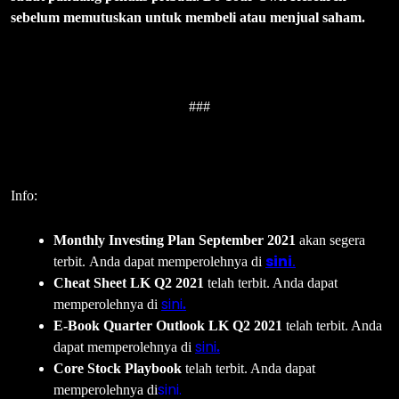
sebelum memutuskan untuk membeli atau menjual saham.
###
Info:
Monthly Investing Plan September 2021
akan segera
sini
terbit. Anda dapat memperolehnya di
.
Cheat Sheet LK Q2 2021
telah terbit. Anda dapat
sini
memperolehnya di
.
E-Book Quarter Outlook LK Q2 2021
telah terbit. Anda
sini
dapat memperolehnya di
.
Core Stock Playbook
telah terbit. Anda dapat
sini.
memperolehnya di