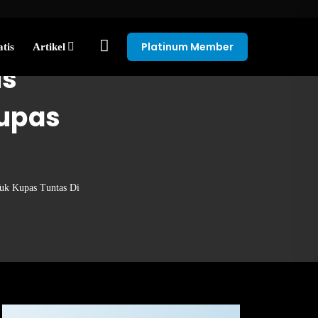
Platinum Member
tis
Artikel
is
upas
Yuk Kupas Tuntas Di