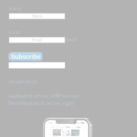
Nama
Email
email
Subscribe
reCaptcha v3
keyboard_arrow_left
Previous
Next
keyboard_arrow_right