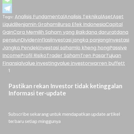
Line
Telegram
Analisis Fundamental
Analisis Teknikal
Aset
Aset
Tags:
Liquid
Benjamin Graham
Bursa Efek Indonesia
Capital
Gain
Cara Memilih Saham yang Baik
dana darurat
dana
pensiun
Dividen
Inflasi
investasi jangka panjang
Investasi
Jangka Pendek
investasi saham
lo kheng hong
Passive
Income
Profil Risiko
Trader Saham
Tren Pasar
Tujuan
Finansial
value investing
value investor
warren buffett
1
Pastikan rekan Investor tidak ketinggalan
Informasi ter-update
Subscribe sekarang untuk mendapatkan update artikel
terbaru setiap minggunya