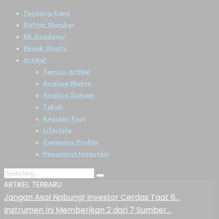
Tentang Kami
Daftar Member
RK Academy
Ebook Gratis
Artikel
Semua Artikel
Analisa Makro
Analisa Saham
Tokoh
Regular Post
Lifestyle
Company Profile
Penasihat Investasi
ARTIKEL TERBARU
Jangan Asal Nabung! Investor Cerdas Taat 6…
Instrumen Ini Memberikan 2 dari 7 Sumber…