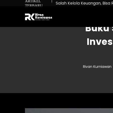
ARTIKEL
Salah Kelola Keuangan, Bisa 
TERBARU
Net Worth: Rumus untuk Tah
Bukan Cuma Beli Saham: Ma
Buku 
Inves
Rivan Kurniawan