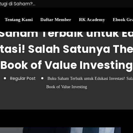
Rugi di Saham?…
u Kekayaan Bersihmu!
najemen Uang Perlu…
Tentang Kami
Daftar Member
RK Academy
Ebook Gra
Saham Terbaik untuk E
tasi! Salah Satunya The 
Book of Value Investing
Regular Post
Buku Saham Terbaik untuk Edukasi Investasi! Sala
Book of Value Investing