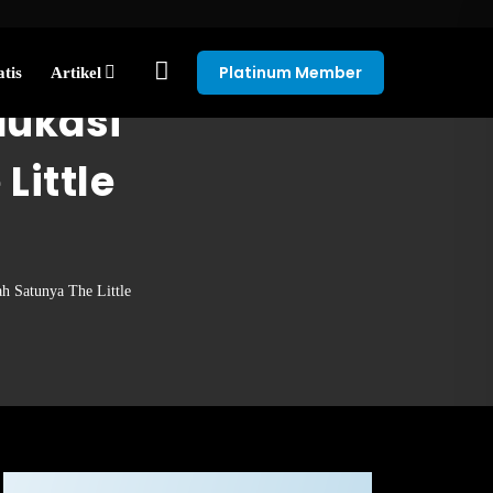
Platinum Member
tis
Artikel
dukasi
Little
h Satunya The Little