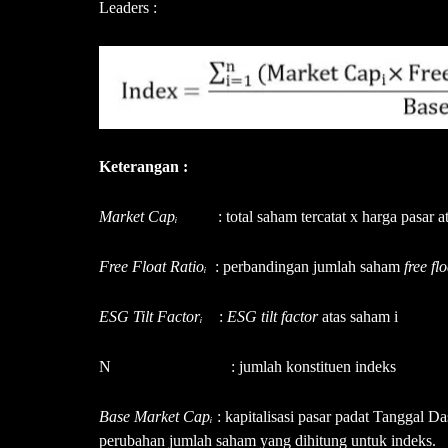
Leaders :
Keterangan :
Market Capᵢ
: total saham tercatat x harga pasar a
Free Float Ratioᵢ
: perbandingan jumlah saham
free fl
ESG Tilt Factorᵢ
:
ESG tilt factor
atas saham i
N : jumlah konstituen indeks
Base Market Capᵢ
: kapitalisasi pasar padat Tanggal D
perubahan jumlah saham yang dihitung untuk indeks.