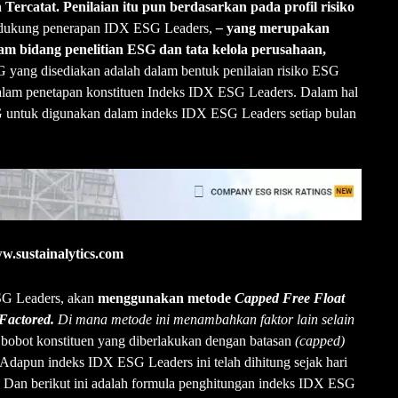
ercatat. Penilaian itu pun berdasarkan pada profil risiko
dukung penerapan IDX ESG Leaders,
–
yang merupakan
m bidang penelitian ESG dan tata kelola perusahaan,
G yang disediakan adalah dalam bentuk penilaian risiko ESG
 dalam penetapan konstituen Indeks IDX ESG Leaders. Dalam hal
ESG untuk digunakan dalam indeks IDX ESG Leaders setiap bulan
w.sustainalytics.com
SG Leaders, akan
menggunakan metode
Capped Free Float
 Factored.
Di mana m
etode ini menambahkan faktor lain selain
 bobot konstituen yang diberlakukan dengan batasan
(capped)
. Adapun indeks IDX ESG Leaders ini telah dihitung sejak hari
0. Dan berikut ini adalah formula penghitungan indeks IDX ESG