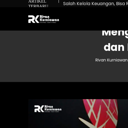
ARTIKEL
Salah Kelola Keuangan, Bisa 
TERBARU
Net Worth: Rumus untuk Tah
Bukan Cuma Beli Saham: Ma
Meng
dan 
Rivan Kurniawan