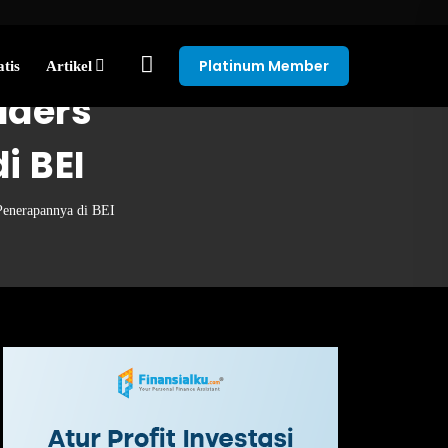
Platinum Member
tis
Artikel
aders
i BEI
enerapannya di BEI