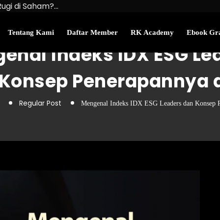
Rugi di Saham?…
u Kekayaan Bersihmu!
najemen Uang Perlu…
Tentang Kami
Daftar Member
RK Academy
Ebook Gra
enal Indeks IDX ESG Le
Konsep Penerapannya d
Regular Post
Mengenal Indeks IDX ESG Leaders dan Konsep P