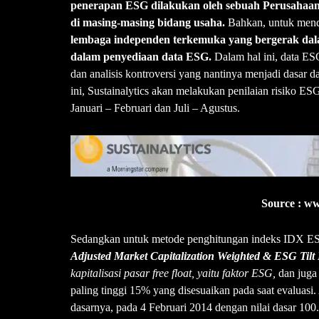
penerapan ESG dilakukan oleh sebuah Perusahaan T
di masing-masing bidang usaha.
Bahkan, untuk men
lembaga independen terkemuka yang bergerak dala
dalam penyediaan data ESG.
Dalam hal ini, data ES
dan analisis kontroversi yang nantinya menjadi dasar
ini, Sustainalytics akan melakukan penilaian risiko 
Januari – Februari dan Juli – Agustus.
Source :
ww
Sedangkan untuk metode penghitungan indeks IDX E
Adjusted Market Capitalization Weighted & ESG Tilt
kapitalisasi pasar free float, yaitu faktor ESG,
dan juga
paling tinggi 15% yang disesuaikan pada saat evaluasi
dasarnya, pada 4 Februari 2014 dengan nilai dasar 10