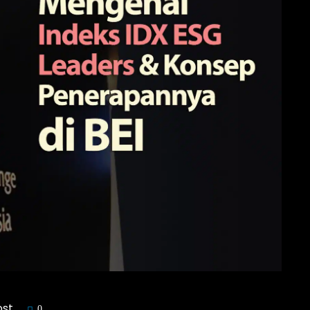
ost
0