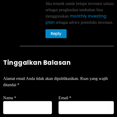
Jika tertarik untuk belajar investasi saham
sebagai penghasilan tambahan bisa
monthly investing
menggunakan
plan
sebagai advice portofolio investasi.
Reply
Tinggalkan Balasan
Alamat email Anda tidak akan dipublikasikan.
Ruas yang wajib
ditandai
*
Nama
*
Email
*