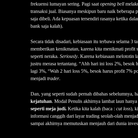
frekuensi lumayan sering. Pagi saat
opening bell
melaku
transaksi jual. Biasanya meskipun baru naik beberapa 
saja dibeli. Ada kepuasan tersendiri rasanya ketika da
bank saja kalah).
Secara tidak disadari, kebiasaan itu terbawa selama 3 
memberikan kenikmatan, karena kita menikmati profit
seperti neraka.
Seriously
. Karena kebiasaan melototin la
justru merasa tertantang. “Ahh hari ini loss 2%, besok
lagi 3%, “Wah 2 hari loss 5%, besok harus profit 7% po
menjadi
trader
.
Dan, yang seperti sudah pernah dibahas sebelumnya, h
kejatuhan
. Modal Penulis akhirnya lambat laun hanya
seperti meja judi.
Ketika kita kalah (baca :
cut loss
), 
informasi canggih dari layar trading seolah-olah menjad
sampai akhirnya memutuskan menjauh dari dunia inves