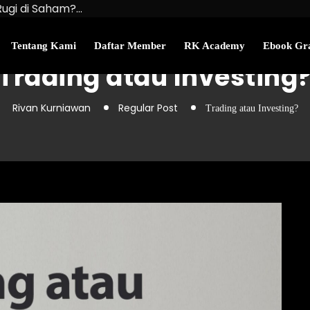
Rugi di Saham?…
u Kekayaan Bersihmu!
najemen Uang Perlu…
Tentang Kami
Daftar Member
RK Academy
Ebook Gra
Trading atau Investing
Rivan Kurniawan
Regular Post
Trading atau Investing?