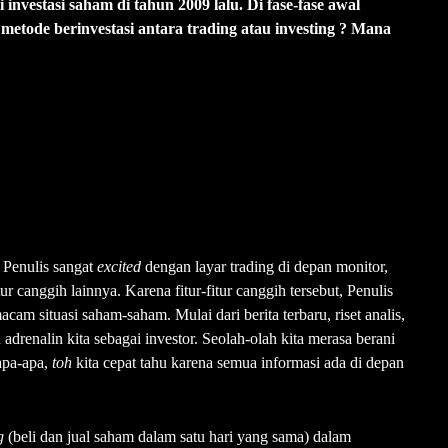
investasi saham di tahun 2009 lalu. Di fase-fase awal
n metode berinvestasi antara trading atau investing ? Mana
, Penulis sangat
excited
dengan layar trading di depan monitor,
ur canggih lainnya. Karena fitur-fitur canggih tersebut, Penulis
acam situasi saham-saham. Mulai dari berita terbaru, riset analis,
u adrenalin kita sebagai investor. Seolah-olah kita merasa berani
 apa-apa,
toh
kita cepat tahu karena semua informasi ada di depan
g
(beli dan jual saham dalam satu hari yang sama) dalam