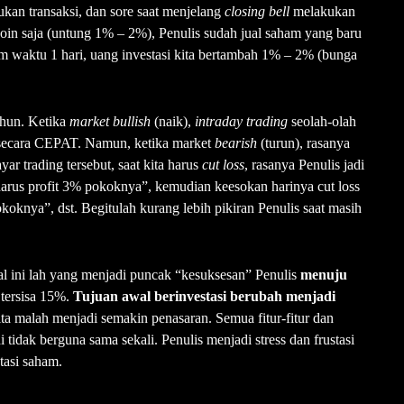
kan transaksi, dan sore saat menjelang
closing bell
melakukan
poin saja (untung 1% – 2%), Penulis sudah jual saham yang baru
lam waktu 1 hari, uang investasi kita bertambah 1% – 2% (bunga
tahun. Ketika
market bullish
(naik),
intraday trading
seolah-olah
 secara CEPAT. Namun, ketika market
bearish
(turun), rasanya
yar trading tersebut, saat kita harus
cut loss
, rasanya Penulis jadi
 harus profit 3% pokoknya”, kemudian keesokan harinya cut loss
koknya”, dst. Begitulah kurang lebih pikiran Penulis saat masih
al ini lah yang menjadi puncak “kesuksesan” Penulis
menuju
 tersisa 15%.
Tujuan awal berinvestasi berubah menjadi
kita malah menjadi semakin penasaran. Semua fitur-fitur dan
i tidak berguna sama sekali. Penulis menjadi stress dan frustasi
tasi saham.