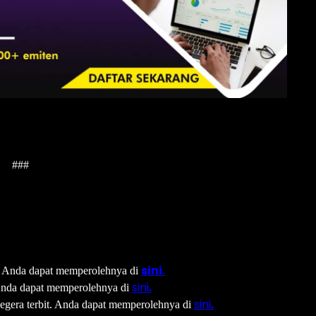
###
sini
it. Anda dapat memperolehnya di
.
sini
 Anda dapat memperolehnya di
.
sini
segera terbit. Anda dapat memperolehnya di
.