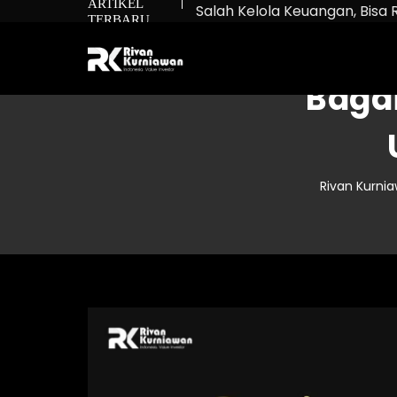
ARTIKEL
Salah Kelola Keuangan, Bisa 
TERBARU
Net Worth: Rumus untuk Tah
Bukan Cuma Beli Saham: Ma
Bagai
Rivan Kurni