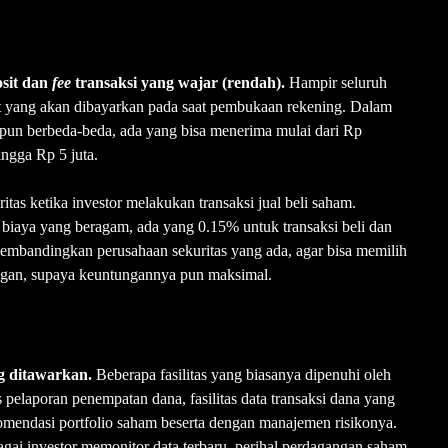
osit dan
fee
transaksi yang wajar (rendah).
Hampir seluruh
it yang akan dibayarkan pada saat pembukaan rekening. Dalam
as pun berbeda-beda, ada yang bisa menerima mulai dari Rp
ingga Rp 5 juta.
itas ketika investor melakukan transaksi jual beli saham.
e
biaya yang beragam, ada yang 0.15% untuk transaksi beli dan
a membandingkan perusahaan sekuritas yang ada, agar bisa memilih
ringan, supaya keuntungannya pun maksimal.
ang ditawarkan.
Beberapa fasilitas yang biasanya dipenuhi oleh
itas pelaporan penempatan dana, fasilitas data transaksi dana yang
ekomendasi portfolio saham beserta dengan manajemen risikonya.
gai investor memonitor data terbaru, perihal perdagangan saham