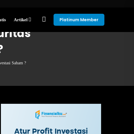
Platinum Member
tis
Artikel
uritas
?
vestasi Saham ?