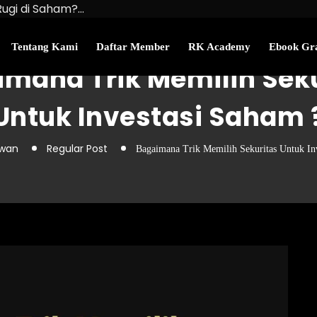
Rugi di Saham?…
u Kekayaan Bersihmu!
najemen Uang Perlu…
Tentang Kami
Daftar Member
RK Academy
Ebook Gra
mana Trik Memilih Sek
Untuk Investasi Saham 
awan
Regular Post
Bagaimana Trik Memilih Sekuritas Untuk In