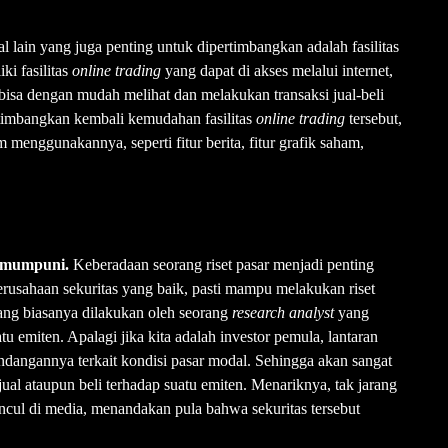
l lain yang juga penting untuk dipertimbangkan adalah fasilitas
ki fasilitas
online trading
yang dapat di akses melalui internet,
 bisa dengan mudah melihat dan melakukan transaksi jual-beli
ertimbangkan kembali kemudahan fasilitas
online trading
tersebut,
menggunakannya, seperti fitur berita, fitur grafik saham,
g mumpuni.
Keberadaan seorang riset pasar menjadi penting
Perusahaan sekuritas yang baik, pasti mampu melakukan riset
ang biasanya dilakukan oleh seorang
research analyst
yang
u emiten. Apalagi jika kita adalah investor pemula, lantaran
ndangannya terkait kondisi pasar modal. Sehingga akan sangat
l ataupun beli terhadap suatu emiten. Menariknya, tak jarang
uncul di media, menandakan pula bahwa sekuritas tersebut