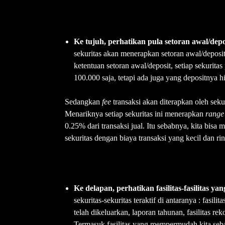
Ke tujuh, perhatikan pula setoran awal/dep
sekuritas akan menerapkan setoran awal/depos
ketentuan setoran awal/deposit, setiap sekurit
100.000 saja, tetapi ada juga yang depositnya h
Sedangkan
fee
transaksi akan diterapkan oleh sekur
Menariknya setiap sekuritas ini menerapkan
rang
0.25% dari transaksi jual. Itu sebabnya, kita bis
sekuritas dengan biaya transaksi yang kecil dan 
Ke delapan, perhatikan fasilitas-fasilitas y
sekuritas-sekuritas teraktif di antaranya : fasil
telah dikeluarkan, laporan tahunan, fasilitas r
Termasuk fasilitas yang mempermudah kita seba