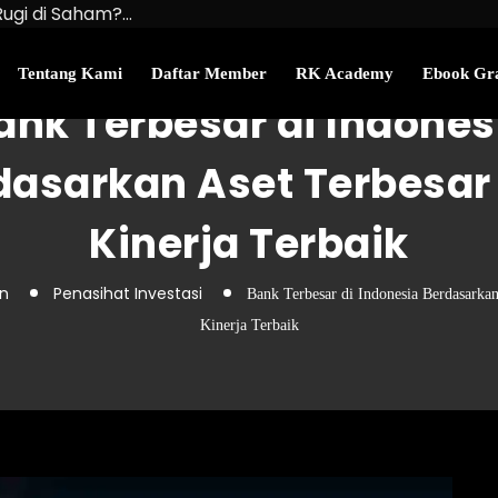
Rugi di Saham?…
u Kekayaan Bersihmu!
najemen Uang Perlu…
Tentang Kami
Daftar Member
RK Academy
Ebook Gra
ank Terbesar di Indones
dasarkan Aset Terbesar
Kinerja Terbaik
an
Penasihat Investasi
Bank Terbesar di Indonesia Berdasarkan
Kinerja Terbaik