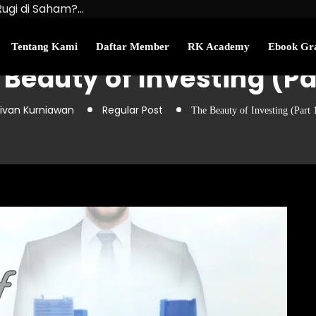
Rugi di Saham?…
u Kekayaan Bersihmu!
najemen Uang Perlu…
Tentang Kami
Daftar Member
RK Academy
Ebook Gra
 Beauty of Investing (Par
ivan Kurniawan
Regular Post
The Beauty of Investing (Part 