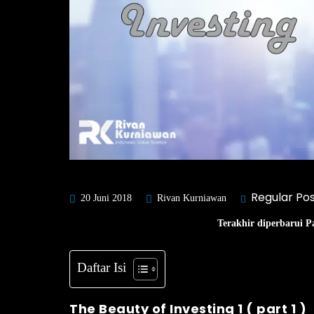
Regular Po
20 Juni 2018
Rivan Kurniawan
Terakhir diperbarui P
Daftar Isi
The Beauty of Investing 1 ( part 1 )