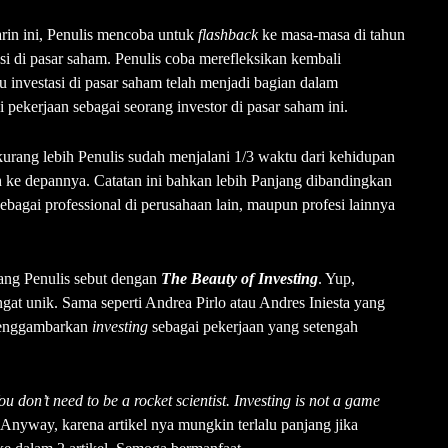
rin ini, Penulis mencoba untuk
flashback
ke masa-masa di tahun
si di pasar saham. Penulis coba merefleksikan kembali
au investasi di pasar saham telah menjadi bagian dalam
 pekerjaan sebagai seorang investor di pasar saham ini.
i kurang lebih Penulis sudah menjalani 1/3 waktu dari kehidupan
h ke depannya. Catatan ini bahkan lebih Panjang dibandingkan
sebagai professional di perusahaan lain, maupun profesi lainnya
ang Penulis sebut dengan
The Beauty of Investing
. Yup,
ngat unik. Sama seperti Andrea Pirlo atau Andres Iniesta yang
 menggambarkan
investing
sebagai pekerjaan yang setengah
ou don’t need to be a rocket scientist. Investing is not a game
 Anyway, karena artikel nya mungkin terlalu panjang jika