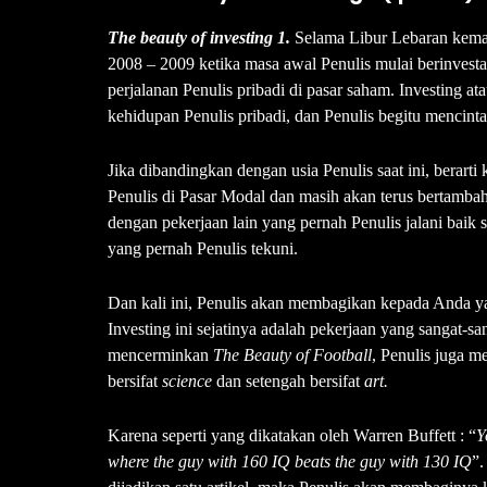
The beauty of investing 1.
Selama Libur Lebaran kema
2008 – 2009 ketika masa awal Penulis mulai berinvesta
perjalanan Penulis pribadi di pasar saham. Investing at
kehidupan Penulis pribadi, dan Penulis begitu mencintai
Jika dibandingkan dengan usia Penulis saat ini, berart
Penulis di Pasar Modal dan masih akan terus bertamba
dengan pekerjaan lain yang pernah Penulis jalani baik 
yang pernah Penulis tekuni.
Dan kali ini, Penulis akan membagikan kepada Anda y
Investing ini sejatinya adalah pekerjaan yang sangat-sa
mencerminkan
The Beauty of Football
, Penulis juga
bersifat
science
dan setengah bersifat
art.
Karena seperti yang dikatakan oleh Warren Buffett : “
Y
where the guy with 160 IQ beats the guy with 130 IQ
”.