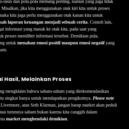
sio-rasio dan pola-pola memang penting, namun yang juga tidak
Misalkan, jika kita menggunakan otak kiri kita untuk proses
 maka kita juga perlu menggunakan otak kanan kita untuk
buah laporan keuangan menjadi sebuah cerita
. Contoh lain,
ai informasi yang masuk ke otak kita, pada saat yang
k proses memfilter informasi tersebut. Demikian pula,
ing untuk
menahan emosi positif maupun emosi negatif
yang
ham.
 Hasil, Melainkan Proses
ng mengklaim bahwa saham-saham yang direkomendasikan
ktu singkat hanya untuk mendapatkan pengikutnya.
Please note
e Livermore, atau Seth Klarman, jangan harap market akan peduli
 atau turunnya saham bukan karena kita canggih dalam
rena
market menghendaki demikian
.