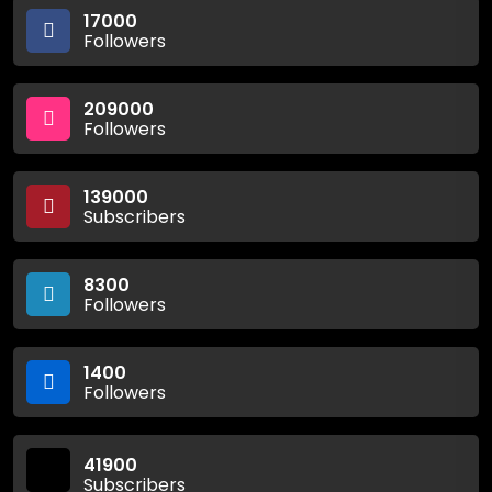
17000
Followers
209000
Followers
139000
Subscribers
8300
Followers
1400
Followers
41900
Subscribers