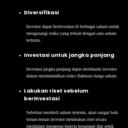
Diversifikasi
Investor dapat berinvestasi di berbagai saham untuk
mengurangi risiko yang terkait dengan satu saham
tertentu.
Investasi untuk jangka panjang
Investasi jangka panjang dapat membantu investor
dalam meminimalkan risiko fluktuasi harga saham.
Lakukan riset sebelum
berinvestasi
Sebelum membeli saham tertentu, akan sangat baik
teman-teman investor melakukan riset secara
mendalam mengenai kinerja keuangan dan seluk