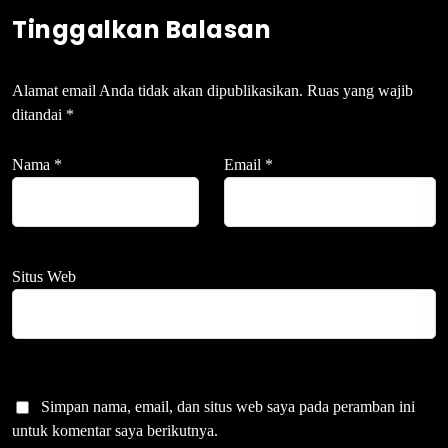
Tinggalkan Balasan
Alamat email Anda tidak akan dipublikasikan.
Ruas yang wajib
ditandai
*
Nama
*
Email
*
Situs Web
Simpan nama, email, dan situs web saya pada peramban ini
untuk komentar saya berikutnya.