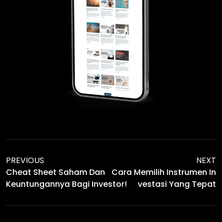
PREVIOUS
NEXT
Cheat Sheet Saham Dan
Cara Memilih Instrumen In
Keuntungannya Bagi Investor!
Vestasi Yang Tepat