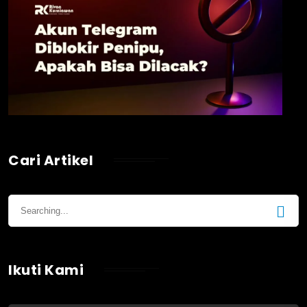
Cari Artikel
Ikuti Kami