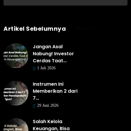
Artikel Sebelumnya
Jangan Asal
Nabung! Investor
Cerdas Taat…
1 Juli 2026
Instrumen Ini
Memberikan 2 dari
7…
29 Juni 2026
Salah Kelola
Keuangan, Bisa