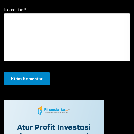
Komentar
*