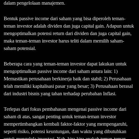
dalam pengelolaan manajemen.
Bentuk passive income dari saham yang bisa diperoleh teman-
teman investor adalah dividen dan juga capital gain. Adapun untuk
mengoptimalkan potensi return dari dividen dan juga capital gain,
maka teman-teman investor harus teliti dalam memilih saham-
saham potensial.
Beberapa cara yang teman-teman investor dapat lakukan untuk
mengoptimalkan passive income dari saham antara lain: 1)
Memastikan perusahaan berkinerja baik dan stabil; 2) Perusahaan
telah memiliki kapitalisasi pasar yang besar; 3) Perusahaan berasal
dari industri bisnis yang tahan terhadap perubahan Inflasi.
Terlepas dari fokus pembahasan mengenai passive income dari
saham di atas, sangat penting untuk teman-teman investor
mempertimbangkan kembali faktor-faktor yang mempengaruhi,
seperti risiko, potensi keuntungan, dan waktu yang dibutuhkan
untuk mengelola investasi. Nah, kira-kira apakah teman-teman