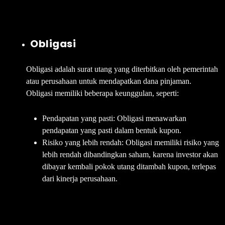
Obligasi
Obligasi adalah surat utang yang diterbitkan oleh pemerintah
atau perusahaan untuk mendapatkan dana pinjaman.
Obligasi memiliki beberapa keunggulan, seperti:
Pendapatan yang pasti: Obligasi menawarkan
pendapatan yang pasti dalam bentuk kupon.
Risiko yang lebih rendah: Obligasi memiliki risiko yang
lebih rendah dibandingkan saham, karena investor akan
dibayar kembali pokok utang ditambah kupon, terlepas
dari kinerja perusahaan.