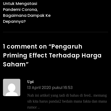
Untuk Mengatasi
Pandemi Corona,
Bagaimana Dampak Ke
Depannya?
1 comment on “
Pengaruh
Priming Effect Terhadap Harga
Saham
”
Upi
13 April 2020 pukul 16:53
Nah ini artikel yang tadi di bahas di feed.. memang
sih kita harus pandai2 bedain mana fakta dan mana
rumor ..