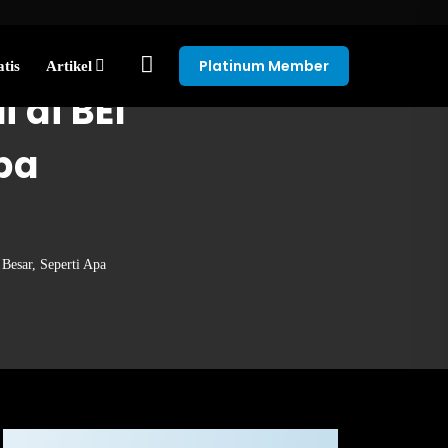
Platinum Member
tis
Artikel
 di BEI
pa
esar, Seperti Apa