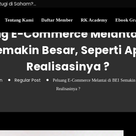
Rugi di Saham?…
u Kekayaan Bersihmu!
najemen Uang Perlu…
Tentang Kami
Daftar Member
RK Academy
Ebook Gra
g E-Commerce Melantai
emakin Besar, Seperti A
Realisasinya ?
n
Regular Post
Peluang E-Commerce Melantai di BEI Semakin B
Realisasinya ?