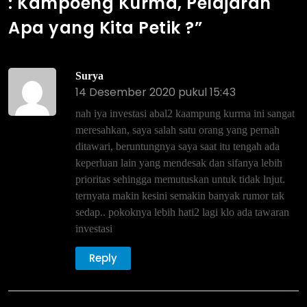
: Kampoeng Kurma, Pelajaran
Apa yang Kita Petik ?
”
Surya
14 Desember 2020 pukul 15:43
nah iya investasi abal2 kaampung kurma ini sangat
meresahkan, saya salah satu orang yang pernah
ditawari, beruntungnya saya saat itu tengah ada
keperluan lain yang mendesak dan sifanya lebih
prioritas sehingga memutuskan untuk tidak lnjut.
ternyata makin kesini semakin banyak rumor tak
sedap.. pokoknya lebih hati2 lagi klo ada tawaran
investasi
Reply