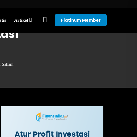
Platinum Member
tis
Artikel
asi
si Saham