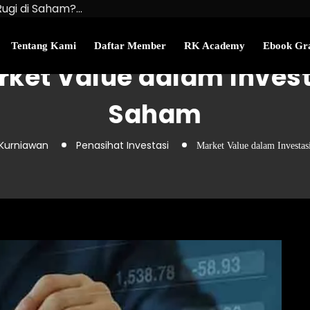
Rugi di Saham?…
u Kekayaan Bersihmu!
najemen Uang Perlu…
Tentang Kami
Daftar Member
RK Academy
Ebook Gra
rket Value dalam Invest
Saham
 Kurniawan
Penasihat Investasi
Market Value dalam Investa