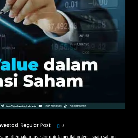
nvestasi
Regular Post
,
0
 yang digunakan investor untuk menilai potensi suatu saham