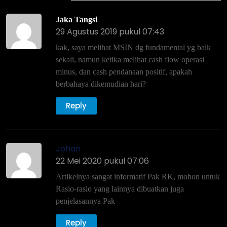
Jaka Tangsi
29 Agustus 2019 pukul 07:43
kak, saya melihat MSIN dg fundamental yg baik
sekali, namun ketika melihat cash flow operasi
minus, dan cash pendanaan positif, apakah
berbahaya dikemudian hari?
Reply
Johan
22 Mei 2020 pukul 07:06
Artikelnya sangat informatif Pak RK, mohon untuk
Rasio-rasio yang lainnya dibuatkan juga
penjelasannya Pak
Reply