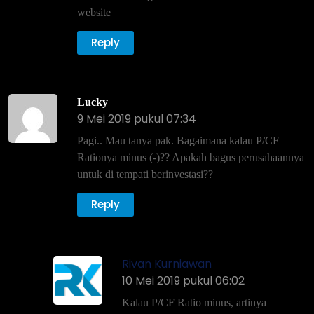
website
Reply
Lucky
9 Mei 2019 pukul 07:34
Pagi.. Mau tanya pak. Bagaimana kalau P/CF
Rationya minus (-)?? Apakah bagus perusahaannya
untuk di tempati berinvestasi??
Reply
Rivan Kurniawan
10 Mei 2019 pukul 06:02
Kalau P/CF Ratio minus, artinya