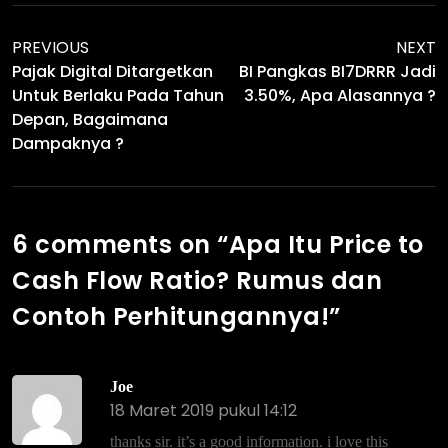
PREVIOUS
NEXT
Pajak Digital Ditargetkan
BI Pangkas BI7DRRR Jadi
Untuk Berlaku Pada Tahun
3.50%, Apa Alasannya ?
Depan, Bagaimana
Dampaknya ?
6 comments on “
Apa Itu Price to
Cash Flow Ratio? Rumus dan
Contoh Perhitungannya!
”
Joe
18 Maret 2019 pukul 14:12
thanks sir. it’s a good information. i love this