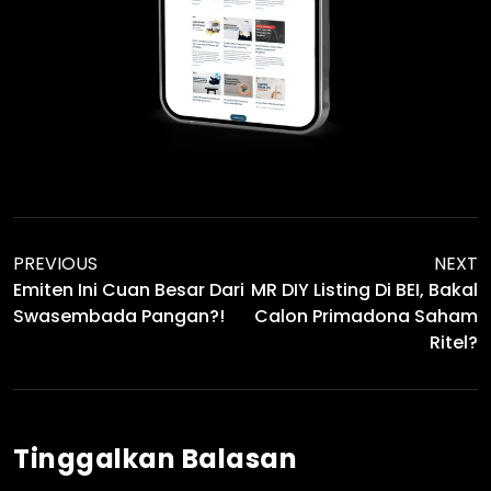
PREVIOUS
NEXT
Emiten Ini Cuan Besar Dari
MR DIY Listing Di BEI, Bakal
Swasembada Pangan?!
Calon Primadona Saham
Ritel?
Tinggalkan Balasan