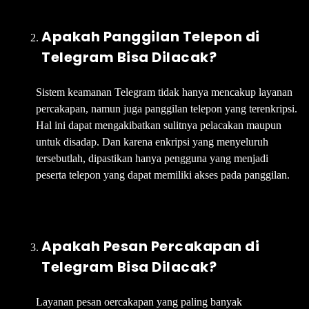
Apakah Panggilan Telepon di
Telegram Bisa Dilacak?
Sistem keamanan Telegram tidak hanya mencakup layanan
percakapan, namun juga panggilan telepon yang terenkripsi.
Hal ini dapat mengakibatkan sulitnya pelacakan maupun
untuk disadap. Dan karena enkripsi yang menyeluruh
tersebutlah, dipastikan hanya pengguna yang menjadi
peserta telepon yang dapat memiliki akses pada panggilan.
Apakah Pesan Percakapan di
Telegram Bisa Dilacak?
Layanan pesan oercakapan yang paling banyak