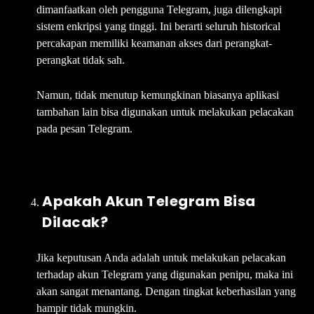
dimanfaatkan oleh pengguna Telegram, juga dilengkapi
sistem enkripsi yang tinggi. Ini berarti seluruh historical
percakapan memiliki keamanan akses dari perangkat-
perangkat tidak sah.
Namun, tidak menutup kemungkinan biasanya aplikasi
tambahan lain bisa digunakan untuk melakukan pelacakan
pada pesan Telegram.
Apakah Akun Telegram Bisa
Dilacak?
Jika keputusan Anda adalah untuk melakukan pelacakan
terhadap akun Telegram yang digunakan penipu, maka ini
akan sangat menantang. Dengan tingkat keberhasilan yang
hampir tidak mungkin.