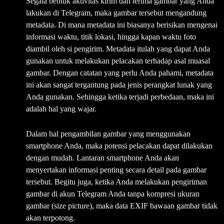
Segala bentuk aktivitas kirim dan terima gambar yang Anda
lakukan di Telegram, maka gambar tersebut mengandung
metadata. Di mana metadata ini biasanya berisikan mengenai
informasi waktu, titik lokasi, hingga kapan waktu foto
diambil oleh si pengirim. Metadata itulah yang dapat Anda
gunakan untuk melakukan pelacakan terhadap asal muasal
gambar. Dengan catatan yang perlu Anda pahami, metadata
ini akan sangat tergantung pada jenis perangkat lunak yang
Anda gunakan. Sehingga ketika terjadi perbedaan, maka ini
adalah hal yang wajar.
Dalam hal pengambilan gambar yang menggunakan
smartphone Anda, maka potensi pelacakan dapat dilakukan
dengan mudah. Lantaran smartphone Anda akan
menyertakan informasi penting secara detail pada gambar
tersebut. Begitu juga, ketika Anda melakukan pengiriman
gambar di akun Telegram Anda tanpa kompresi ukuran
gambar (size picture), maka data EXIF bawaan gambar tidak
akan terpotong.