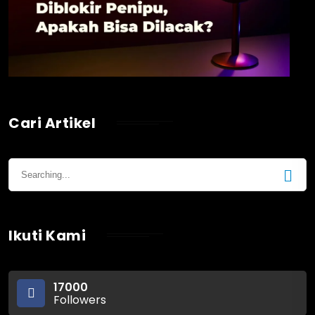
Cari Artikel
Ikuti Kami
17000
Followers