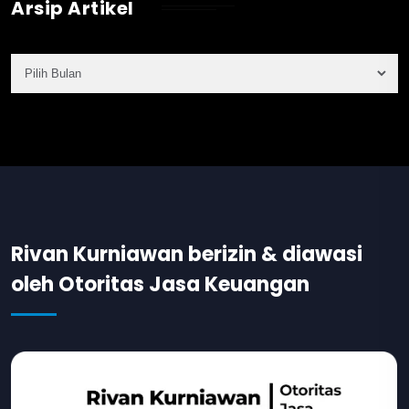
Arsip Artikel
Rivan Kurniawan berizin & diawasi
oleh Otoritas Jasa Keuangan