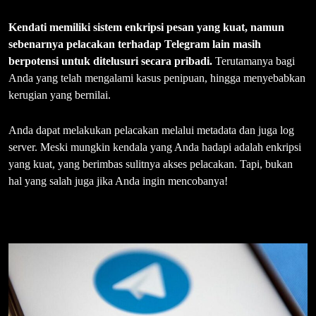
Kendati memiliki sistem enkripsi pesan yang kuat, namun
sebenarnya pelacakan terhadap Telegram lain masih
berpotensi untuk ditelusuri secara pribadi.
Terutamanya bagi
Anda yang telah mengalami kasus penipuan, hingga menyebabkan
kerugian yang bernilai.
Anda dapat melakukan pelacakan melalui metadata dan juga log
server. Meski mungkin kendala yang Anda hadapi adalah enkripsi
yang kuat, yang berimbas sulitnya akses pelacakan. Tapi, bukan
hal yang salah juga jika Anda ingin mencobanya!