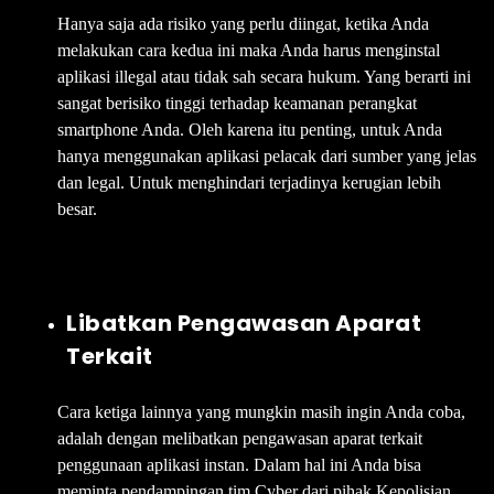
Hanya saja ada risiko yang perlu diingat, ketika Anda
melakukan cara kedua ini maka Anda harus menginstal
aplikasi illegal atau tidak sah secara hukum. Yang berarti ini
sangat berisiko tinggi terhadap keamanan perangkat
smartphone Anda. Oleh karena itu penting, untuk Anda
hanya menggunakan aplikasi pelacak dari sumber yang jelas
dan legal. Untuk menghindari terjadinya kerugian lebih
besar.
Libatkan Pengawasan Aparat
Terkait
Cara ketiga lainnya yang mungkin masih ingin Anda coba,
adalah dengan melibatkan pengawasan aparat terkait
penggunaan aplikasi instan. Dalam hal ini Anda bisa
meminta pendampingan tim Cyber dari pihak Kepolisian