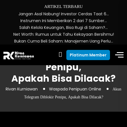
ARTIKEL TERBARU
Jangan Asal Nabung! Investor Cerdas Taat 6…
Instrumen Ini Memberikan 2 dari 7 Sumber…
Salah Kelola Keuangan, Bisa Rugi di Saham?…
Net Worth: Rumus untuk Tahu Kekayaan Bersihmu!
Bukan Cuma Beli Saham: Manajemen Uang Perlu…
Akun Telegram Diblokir
Platinum Member
Penipu,
Apakah Bisa Dilacak?
Rivan Kurniawan
Waspada Penipuan Online
Akun
Telegram Diblokir Penipu, Apakah Bisa Dilacak?