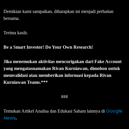
Demikian kami sampaikan, diharapkan ini menjadi perhatian
bersama.
Terima kasih.
Be a Smart Investor! Do Your Own Research!
Jika menemukan aktivitas mencurigakan dari Fake Account
yang mengatasnamakan Rivan Kurniawan, dimohon untuk
memvalidasi atau memberikan informasi kepada Rivan
Kurniawan Teams.***
###
Google
Temukan Artikel Analisa dan Edukasi Saham lainnya di
News
.