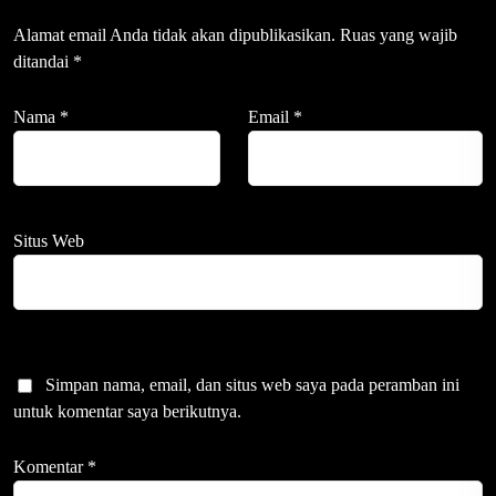
Alamat email Anda tidak akan dipublikasikan.
Ruas yang wajib
ditandai
*
Nama
*
Email
*
Situs Web
Simpan nama, email, dan situs web saya pada peramban ini
untuk komentar saya berikutnya.
Komentar
*