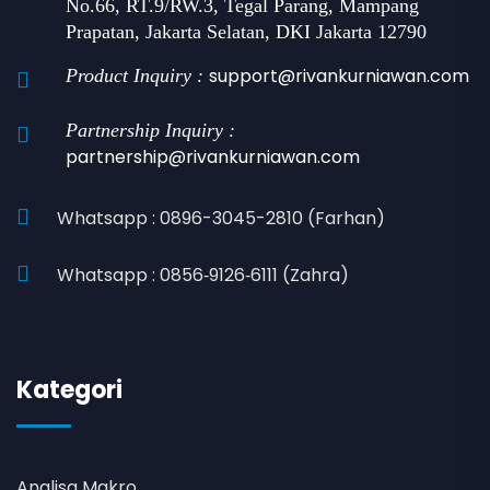
No.66, RT.9/RW.3, Tegal Parang, Mampang
Prapatan, Jakarta Selatan, DKI Jakarta 12790
support@rivankurniawan.com
Product Inquiry :
Partnership Inquiry :
partnership@rivankurniawan.com
Whatsapp : 0896-3045-2810 (Farhan)
Whatsapp : 0856‑9126‑6111 (Zahra)
Kategori
Analisa Makro