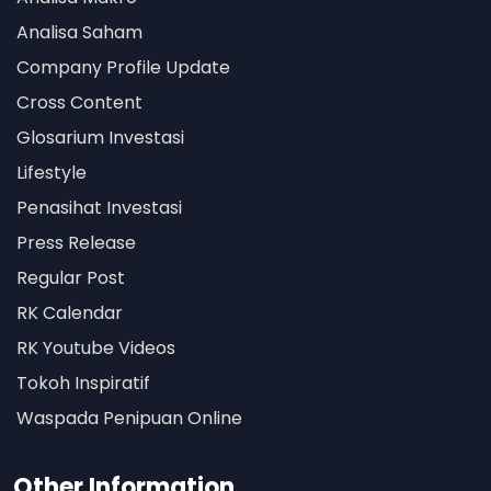
Analisa Saham
Company Profile Update
Cross Content
Glosarium Investasi
Lifestyle
Penasihat Investasi
Press Release
Regular Post
RK Calendar
RK Youtube Videos
Tokoh Inspiratif
Waspada Penipuan Online
Other Information