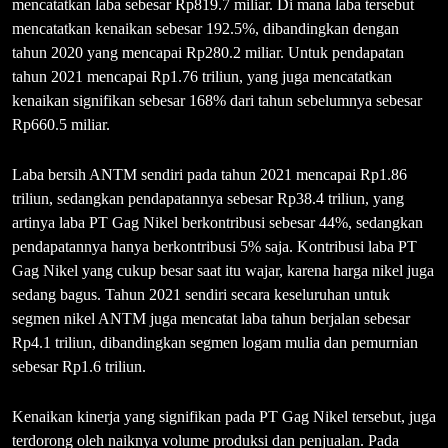
mencatatkan laba sebesar Rp819.7 miliar. Di mana laba tersebut
mencatatkan kenaikan sebesar 192.5%, dibandingkan dengan
tahun 2020 yang mencapai Rp280.2 miliar. Untuk pendapatan
tahun 2021 mencapai Rp1.76 triliun, yang juga mencatatkan
kenaikan signifikan sebesar 168% dari tahun sebelumnya sebesar
Rp660.5 miliar.
Laba bersih ANTM sendiri pada tahun 2021 mencapai Rp1.86
triliun, sedangkan pendapatannya sebesar Rp38.4 triliun, yang
artinya laba PT Gag Nikel berkontribusi sebesar 44%, sedangkan
pendapatannya hanya berkontribusi 5% saja. Kontribusi laba PT
Gag Nikel yang cukup besar saat itu wajar, karena harga nikel juga
sedang bagus. Tahun 2021 sendiri secara keseluruhan untuk
segmen nikel ANTM juga mencatat laba tahun berjalan sebesar
Rp4.1 triliun, dibandingkan segmen logam mulia dan pemurnian
sebesar Rp1.6 triliun.
Kenaikan kinerja yang signifikan pada PT Gag Nikel tersebut, juga
terdorong oleh naiknya volume produksi dan penjualan. Pada