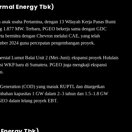
rmal Energy Tbk)
n anak usaha Pertamina, dengan 13 Wilayah Kerja Panas Bumi
sang 1.877 MW. Terbaru, PGEO bekerja sama dengan GDC
erta bermitra dengan Chevron melalui CAE, yang telah
ember 2024 guna percepatan pengembangan proyek.
sial Lumut Balai Unit 2 (Mei–Juni); ekspansi proyek Hululais
si WKP baru di Sumatera. PGEO juga mengkaji ekspansi
u.
oGeneration (COD) yang masuk RUPTL dan ditargetkan
mbahan kapasitas 1 GW dalam 2–3 tahun dan 1.5–1.8 GW
GEO dalam lelang proyek EBT.
 Energy Tbk)