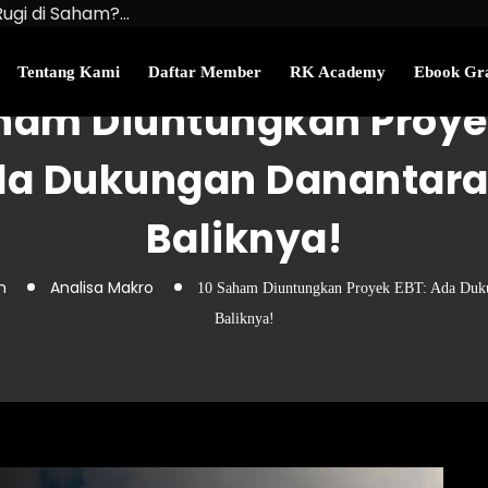
Rugi di Saham?…
u Kekayaan Bersihmu!
najemen Uang Perlu…
Tentang Kami
Daftar Member
RK Academy
Ebook Gra
ham Diuntungkan Proye
a Dukungan Danantara
Baliknya!
n
Analisa Makro
10 Saham Diuntungkan Proyek EBT: Ada Duku
Baliknya!