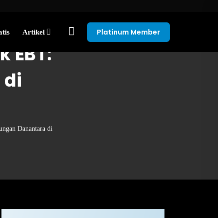
Platinum Member
tis
Artikel
k EBT:
 di
ngan Danantara di