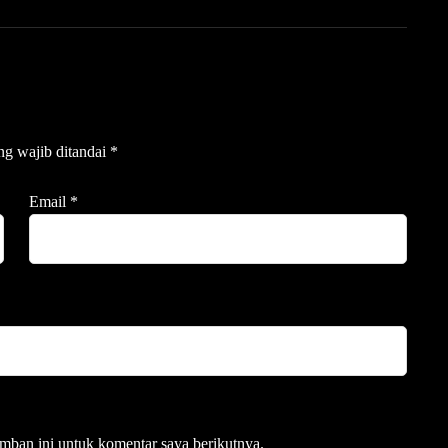
ng wajib ditandai
*
Email
*
mban ini untuk komentar saya berikutnya.