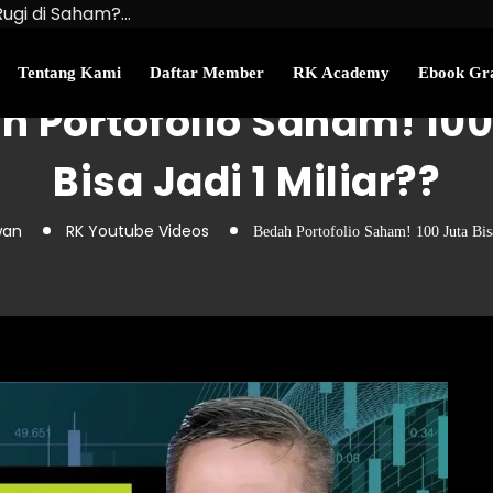
Rugi di Saham?…
u Kekayaan Bersihmu!
najemen Uang Perlu…
Tentang Kami
Daftar Member
RK Academy
Ebook Gra
h Portofolio Saham! 100
Bisa Jadi 1 Miliar??
wan
RK Youtube Videos
Bedah Portofolio Saham! 100 Juta Bisa