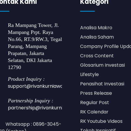
ontak Kami
Kategori
Ra Mampang Tower, Jl.
Analisa Makro
Mampang Prpt. Raya
Analisa Saham
No.66, RT.9/RW.3, Tegal
Company Profile Upd
Parang, Mampang
Prapatan, Jakarta
Cross Content
Selatan, DKI Jakarta
Glosarium Investasi
12790
Lifestyle
Product Inquiry :
Penasihat Investasi
support@rivankurniawan.com
Press Release
Partnership Inquiry :
Regular Post
partnership@rivankurniawan.com
RK Calendar
RK Youtube Videos
Whatsapp : 0896-3045-
Tokoh Inspiratif