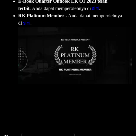
E-Book Quarter Outlook LK Q1 2023 telah
sini
terbit.
Anda dapat memperolehnya di
.
RK Platinum Member .
Anda dapat memperolehnya
sini
di
.