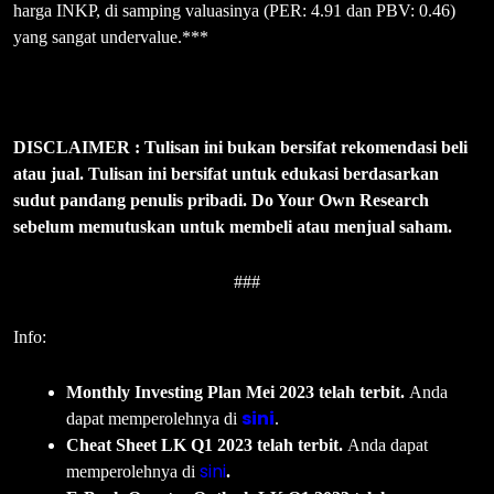
harga INKP, di samping valuasinya (PER: 4.91 dan PBV: 0.46)
yang sangat undervalue.***
DISCLAIMER : Tulisan ini bukan bersifat rekomendasi beli
atau jual. Tulisan ini bersifat untuk edukasi berdasarkan
sudut pandang penulis pribadi. Do Your Own Research
sebelum memutuskan untuk membeli atau menjual saham.
###
Info:
Monthly Investing Plan Mei 2023 telah terbit.
Anda
sini
dapat memperolehnya di
.
Cheat Sheet LK Q1 2023 telah terbit.
Anda dapat
sini
memperolehnya di
.