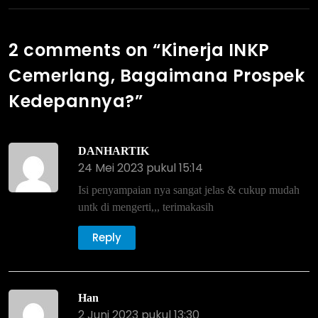
2 comments on “
Kinerja INKP
Cemerlang, Bagaimana Prospek
Kedepannya?
”
DANHARTIK
24 Mei 2023 pukul 15:14
Isi penyampaian nya sangat jelas & cukup mudah
untk di mengerti,,, terimakasih
Reply
Han
2 Juni 2023 pukul 13:30