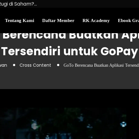
Rugi di Saham?…
u Kekayaan Bersihmu!
najemen Uang Perlu…
Tentang Kami
Daftar Member
RK Academy
Ebook Gra
 Berencana Buatkan Apl
Tersendiri untuk GoPay
awan
Cross Content
GoTo Berencana Buatkan Aplikasi Tersend