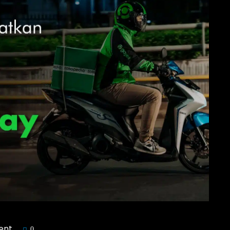
ent
0