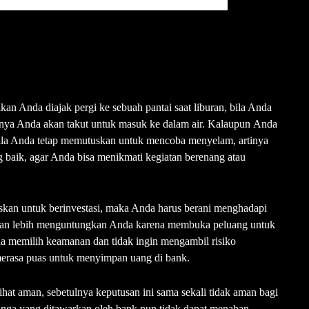
i
lkan Anda diajak pergi ke sebuah pantai saat liburan, bila Anda
nya Anda akan takut untuk masuk ke dalam air. Kalaupun Anda
Bila Anda tetap memutuskan untuk mencoba menyelam, artinya
 baik, agar Anda bisa menikmati kegiatan berenang atau
skan untuk berinvestasi, maka Anda harus berani menghadapi
a akan lebih menguntungkan Anda karena membuka peluang untuk
a memilih keamanan dan tidak ingin mengambil risiko
merasa puas untuk menyimpan uang di bank.
hat aman, sebetulnya keputusan ini sama sekali tidak aman bagi
nga yang ditawarkan oleh bank pun tidak dapat menahan