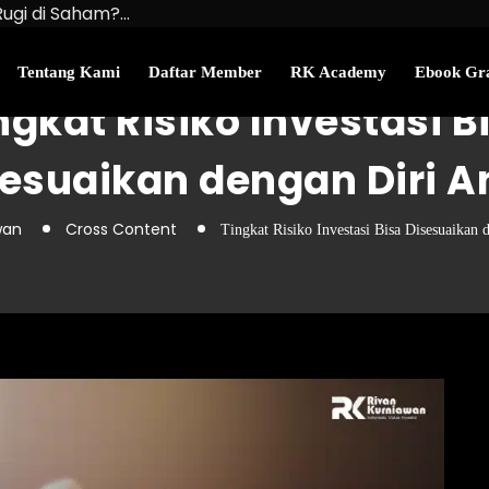
Rugi di Saham?…
u Kekayaan Bersihmu!
najemen Uang Perlu…
Tentang Kami
Daftar Member
RK Academy
Ebook Gra
ngkat Risiko Investasi B
esuaikan dengan Diri 
wan
Cross Content
Tingkat Risiko Investasi Bisa Disesuaikan 