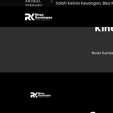
ARTIKEL
Salah Kelola Keuangan, Bisa 
TERBARU
Net Worth: Rumus untuk Tah
Bukan Cuma Beli Saham: Ma
Kin
Rivan Kurni