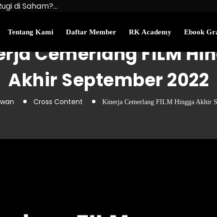
Rugi di Saham?…
u Kekayaan Bersihmu!
najemen Uang Perlu…
Tentang Kami
Daftar Member
RK Academy
Ebook Gra
erja Cemerlang FILM Hi
Akhir September 2022
awan
Cross Content
Kinerja Cemerlang FILM Hingga Akhir 