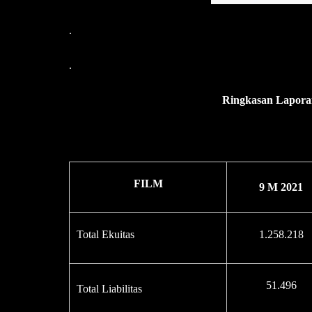
.
.
Ringkasan Lapor
FILM
9 M 2021
Total Ekuitas
1.258.218
51.496
Total Liabilitas