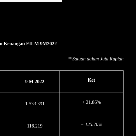
an Keuangan FILM 9M2022
**
Satuan dalam Juta Rupiah
Ket
9 M 2022
+ 21.86%
1.533.391
+ 125.70%
116.219